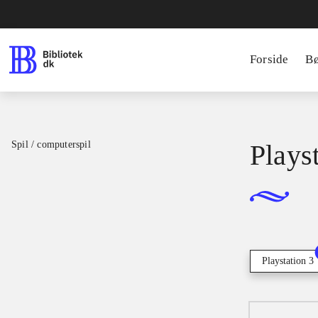
Forside
B
Spil / computerspil
Playst
Playstation 3