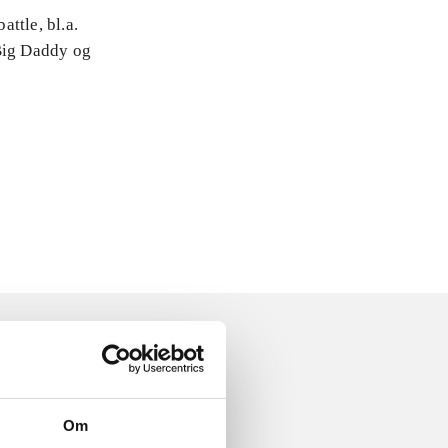
attle, bl.a.
 Big Daddy og
Om