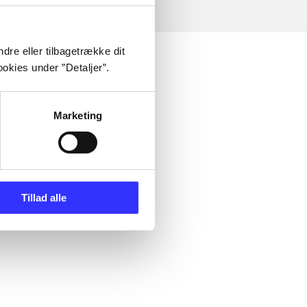
dre eller tilbagetrække dit
okies under ”Detaljer”.
Marketing
Tillad alle