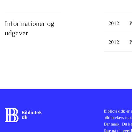
Informationer og
2012
P
udgaver
2012
P
Bibliotek.dk er 
bibliotekers mat
Danmark. Du kan
låne på dit eget