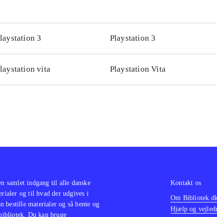
laystation 3
Playstation 3
laystation vita
Playstation Vita
en samlet indgang til alle danske
Kontakt os
erialer og til hvad der udgives i
Om Bibliotek.d
 bestille materialer og så hente og
Hjælp og vejled
 bibliotek. Du kan bruge