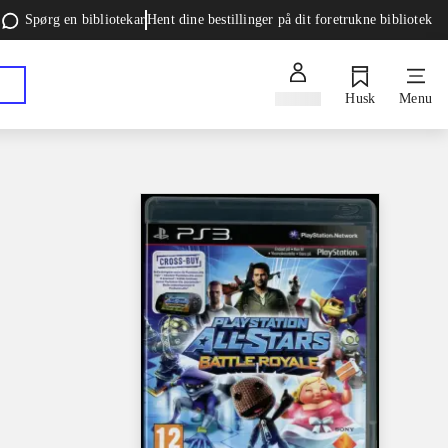
Spørg en bibliotekar
Hent dine bestillinger på dit foretrukne bibliotek
Log ind
Husk
Menu