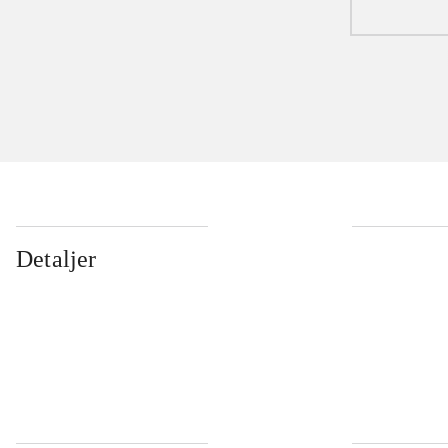
Detaljer
...
...
...
...