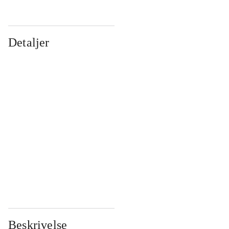
Detaljer
...
...
...
...
...
...
...
...
...
...
...
...
Beskrivelse