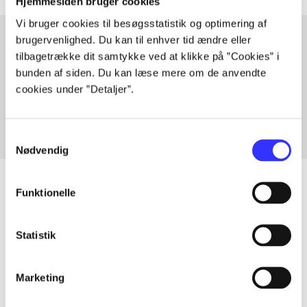
Hjemmesiden bruger cookies
Vi bruger cookies til besøgsstatistik og optimering af
brugervenlighed. Du kan til enhver tid ændre eller
tilbagetrække dit samtykke ved at klikke på ”Cookies” i
Artikler med samme emner
bunden af siden. Du kan læse mere om de anvendte
Fra
cookies under ”Detaljer”.
Samtykkevalg
Nødvendig
Funktionelle
Artikler
Statistik
Alle registrerede artikler fordelt på udgivelser
Marketing
...