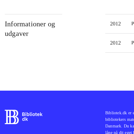
Informationer og
2012
P
udgaver
2012
P
Bibliotek.dk er 
bibliotekers mat
Danmark. Du kan
låne på dit eget