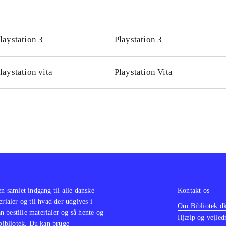
laystation 3
Playstation 3
laystation vita
Playstation Vita
en samlet indgang til alle danske
Kontakt os
erialer og til hvad der udgives i
Om Bibliotek.d
 bestille materialer og så hente og
Hjælp og vejled
 bibliotek. Du kan bruge