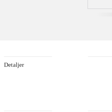
Detaljer
...
...
...
...