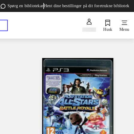
Spørg en bibliotekar
Hent dine bestillinger på dit foretrukne bibliotek
Log ind
Husk
Menu