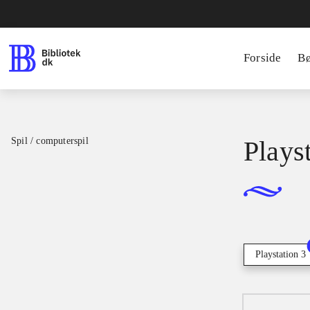
Forside
B
Spil / computerspil
Playst
Playstation 3