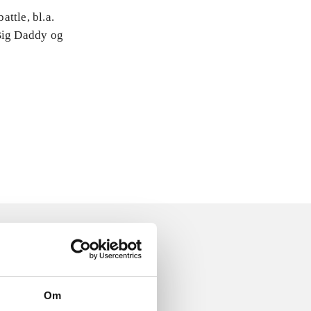
attle, bl.a.
 Big Daddy og
Om