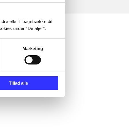
dre eller tilbagetrække dit
okies under ”Detaljer”.
Marketing
Tillad alle