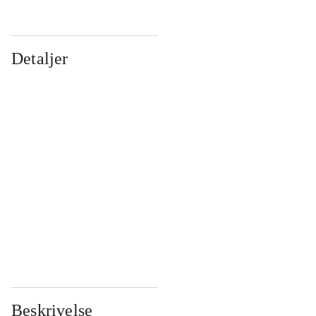
Detaljer
...
...
...
...
...
...
...
...
...
...
...
...
Beskrivelse