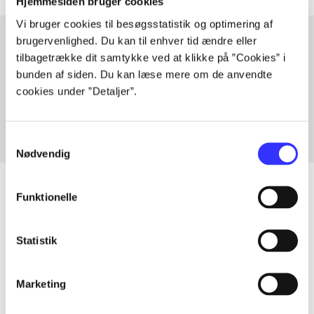
Hjemmesiden bruger cookies
Vi bruger cookies til besøgsstatistik og optimering af
brugervenlighed. Du kan til enhver tid ændre eller
tilbagetrække dit samtykke ved at klikke på ”Cookies” i
Artikler med samme emner
bunden af siden. Du kan læse mere om de anvendte
Fra
cookies under ”Detaljer”.
Samtykkevalg
Nødvendig
Funktionelle
Artikler
Statistik
Alle registrerede artikler fordelt på udgivelser
Marketing
...