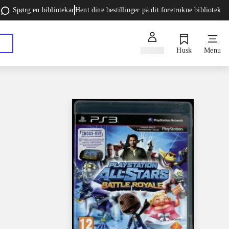
Spørg en bibliotekar
Hent dine bestillinger på dit foretrukne bibliotek
Log ind
Husk
Menu