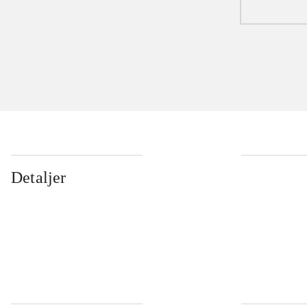
Detaljer
...
...
...
...