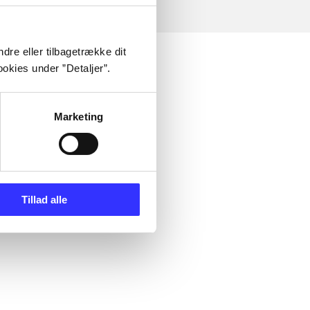
dre eller tilbagetrække dit
okies under ”Detaljer”.
Marketing
Tillad alle