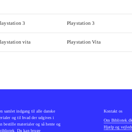
laystation 3
Playstation 3
laystation vita
Playstation Vita
en samlet indgang til alle danske
Kontakt os
erialer og til hvad der udgives i
Om Bibliotek.d
 bestille materialer og så hente og
Hjælp og vejled
 bibliotek. Du kan bruge