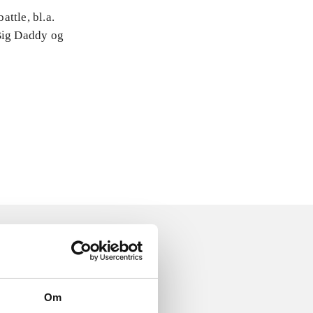
attle, bl.a.
 Big Daddy og
Om