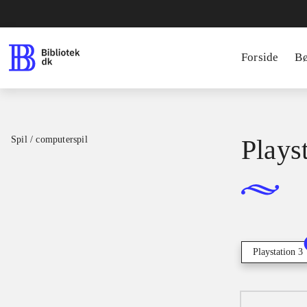
Forside
B
Spil / computerspil
Playst
Playstation 3