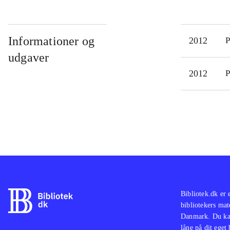
Informationer og
2012
P
udgaver
2012
P
Bibliotek.dk er 
bibliotekers mat
Danmark. Du kan
låne på dit eget