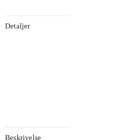
Detaljer
...
...
...
...
...
...
...
...
...
...
...
...
Beskrivelse