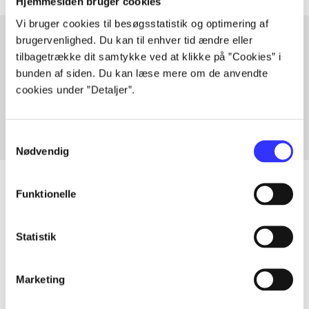
Hjemmesiden bruger cookies
Vi bruger cookies til besøgsstatistik og optimering af
brugervenlighed. Du kan til enhver tid ændre eller
tilbagetrække dit samtykke ved at klikke på ”Cookies” i
Artikler med samme emner
bunden af siden. Du kan læse mere om de anvendte
Fra
cookies under ”Detaljer”.
Samtykkevalg
Nødvendig
Funktionelle
Artikler
Statistik
Alle registrerede artikler fordelt på udgivelser
Marketing
...