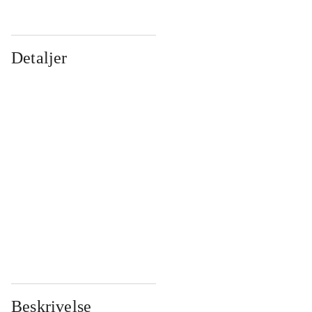
Detaljer
...
...
...
...
...
...
...
...
...
...
...
...
Beskrivelse