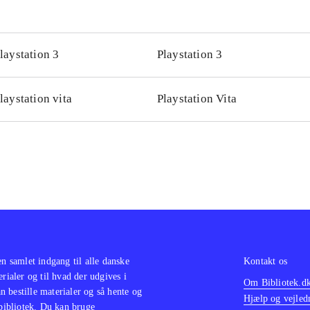
laystation 3
Playstation 3
laystation vita
Playstation Vita
en samlet indgang til alle danske
Kontakt os
erialer og til hvad der udgives i
Om Bibliotek.d
 bestille materialer og så hente og
Hjælp og vejled
 bibliotek. Du kan bruge