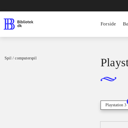
Forside
B
Spil / computerspil
Playst
Playstation 3