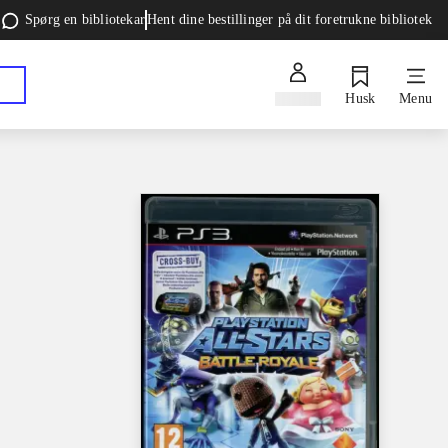
Spørg en bibliotekar
Hent dine bestillinger på dit foretrukne bibliotek
Log ind
Husk
Menu