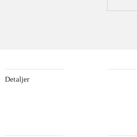
Detaljer
...
...
...
...