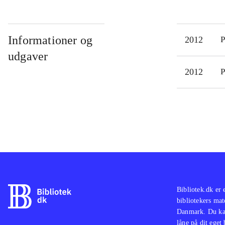
Informationer og
2012
P
udgaver
2012
P
Bibliotek.dk er 
bibliotekers mat
Danmark. Du kan
låne på dit eget