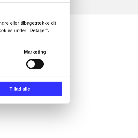
dre eller tilbagetrække dit
okies under ”Detaljer”.
Marketing
Tillad alle