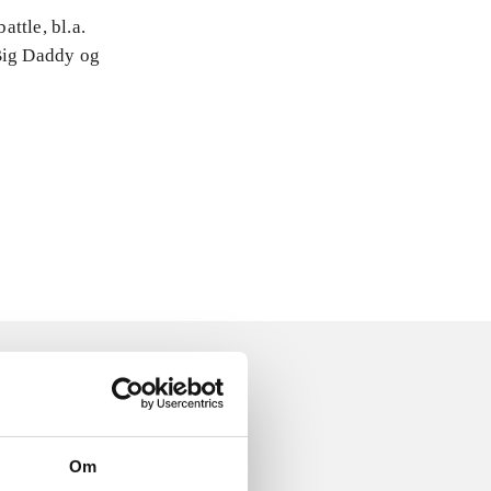
attle, bl.a.
 Big Daddy og
Om