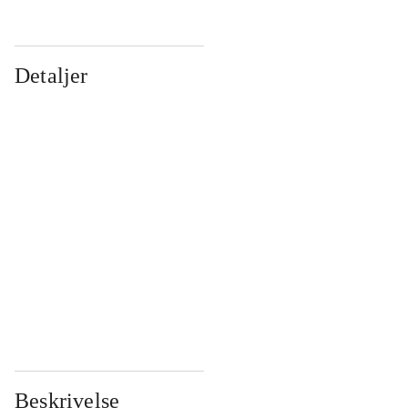
Detaljer
...
...
...
...
...
...
...
...
...
...
...
...
Beskrivelse