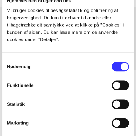
Hjemmesiden bruger cookies
Vi bruger cookies til besøgsstatistik og optimering af
brugervenlighed. Du kan til enhver tid ændre eller
tilbagetrække dit samtykke ved at klikke på ”Cookies” i
Artikler med samme emner
bunden af siden. Du kan læse mere om de anvendte
Fra
cookies under ”Detaljer”.
Samtykkevalg
Nødvendig
Funktionelle
Artikler
Statistik
Alle registrerede artikler fordelt på udgivelser
Marketing
...