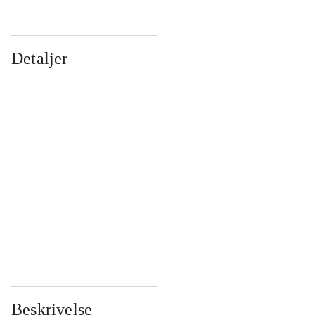
Detaljer
...
...
...
...
...
...
...
...
...
...
...
...
Beskrivelse