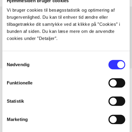
Hjemmesiden bruger cookies
Vi bruger cookies til besøgsstatistik og optimering af
brugervenlighed. Du kan til enhver tid ændre eller
tilbagetrække dit samtykke ved at klikke på ”Cookies” i
Artikler med samme emner
bunden af siden. Du kan læse mere om de anvendte
Fra
cookies under ”Detaljer”.
Samtykkevalg
Nødvendig
Funktionelle
Artikler
Statistik
Alle registrerede artikler fordelt på udgivelser
Marketing
...