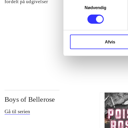
...
Samtykkevalg
fordelt på udgivelser
Nødvendig
...
...
Afvis
...
Boys of Bellerose
Gå til serien