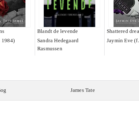
ns
Blandt de levende
Shattered dre
. 1984)
Sandra Hedegaard
Jaymin Eve (f
Rasmussen
Bog
James Tate