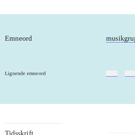
Emneord
musikgru
Lignende emneord
heste
børn
Tidsskrift