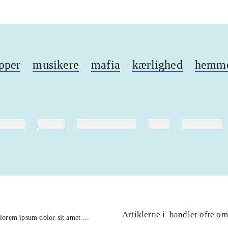
pper
musikere
mafia
kærlighed
hemme
ebøger
ridning
hestesygdomme
vokal
sygdomme
Artiklerne i
handler ofte om
lorem ipsum dolor sit amet ...