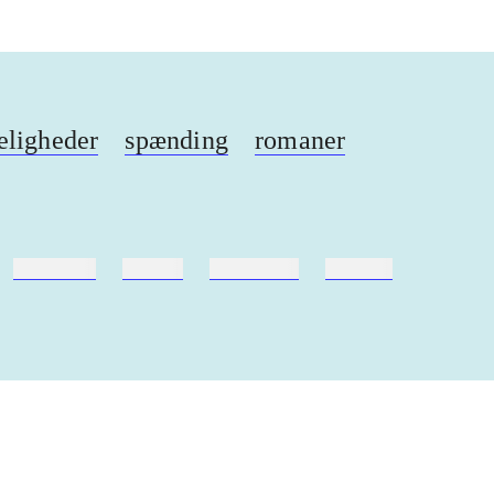
ligheder
spænding
romaner
hestesport
træning
skolebøger
hesteavl