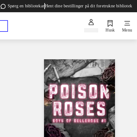
Spørg en bibliotekar
Hent dine bestillinger på dit foretrukne bibliotek
Log ind
Husk
Menu