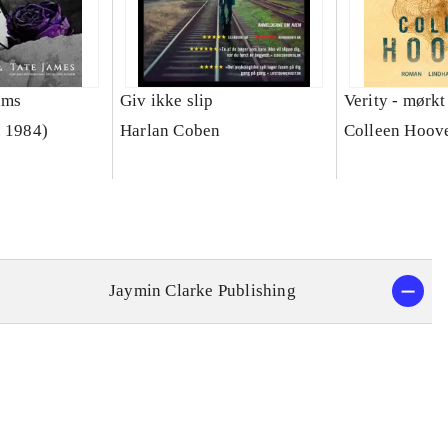
ams
Giv ikke slip
Verity - mørkt
. 1984)
Harlan Coben
Colleen Hoov
Jaymin Clarke Publishing