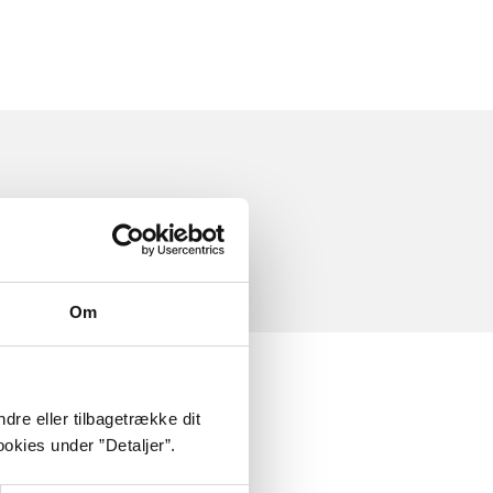
Om
dre eller tilbagetrække dit
okies under ”Detaljer”.