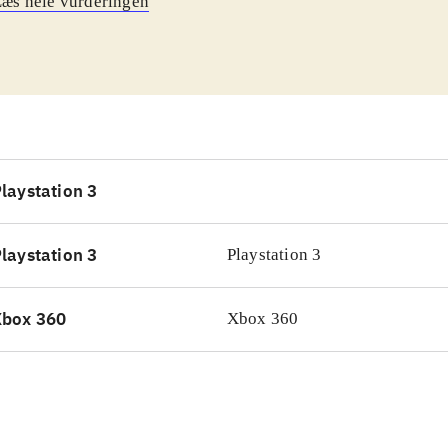
æs hele vurderingen
elsflåde, eller vil ernære sig som pirat. I førstnævnte scen
lægge handelsruter, og med diplomati og næse for en god fo
iere der. Modsat gælder pirat-kampagnen om at gøre livet så
lende og deres hjemhavne som muligt. Meget af spillet for
gement af havne, flåde og økonomi, men der er også søsla
isk styrer skibene. Pirat-kampagnen er sjovest, men ikke u
lemer. Handels-kampagnen er værre. Mekanikken fungerer s
laystation 3
der sker ganske simpelt for lidt!
.
har været pirat- og handelsspil på markedet siden starten fr
laystation 3
Playstation 3
få strategispil har haft "pirat-tiden" som tema. Genrens beds
r's Pirates! fra 2004, men det findes af gode grunde ikke t
Xbox 360
Xbox 360
oller
.
ørste minutter i selskab med Port Royale 3 er strålende. Flot
ressant miljø og to forskellige kampagner. Men gameplay er 
at man føler sig belønnet og underholdt undervejs
.