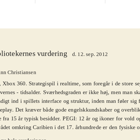
liotekernes vurdering
d. 12. sep. 2012
inn Christiansen
 Xbox 360. Strategispil i realtime, som foregår i de store se
vernes - tidsalder. Sværhedsgraden er ikke høj, men man ska
digt ind i spillets interface og struktur, inden man føler sig
eplay. Det kræver både gode engelskkundskaber og overbli
 fra 15 år typisk besidder. PEGI: 12 år og ikoner for vold o
det omkring Caribien i det 17. århundrede er den fysiske 
e. Spilleren vælger selv om vedkommende vil have kontrol