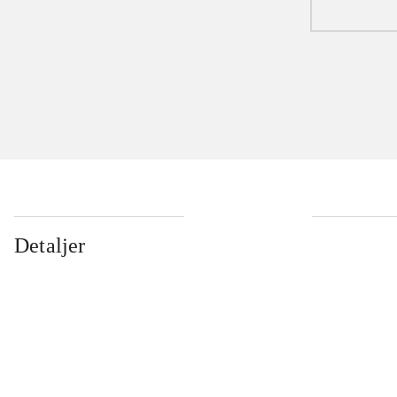
Detaljer
...
...
...
...