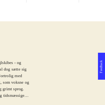
Feedback
jlskibes - og
l dog sætte sig
 fortrolig med
k, som voksne og
g grimt sprog
.
og tidsmæssige
len over en