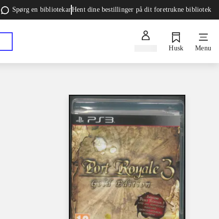
Spørg en bibliotekar
Hent dine bestillinger på dit foretrukne bibliotek
Log ind
Husk
Menu