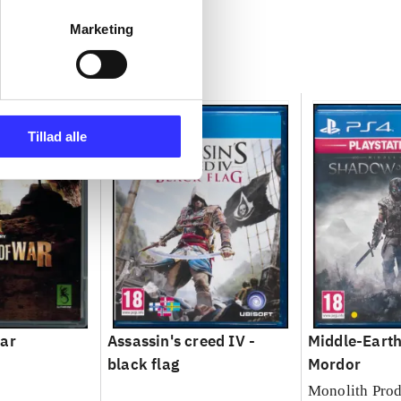
Marketing
Tillad alle
war
Assassin's creed IV -
Middle-Earth
black flag
Mordor
Monolith Prod