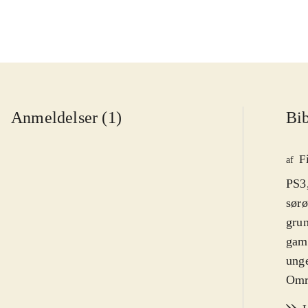
Anmeldelser (1)
Bib
F
af
PS3,
sørø
grun
gam
unge
Områ
ramm