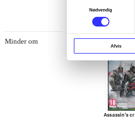
Samtykkevalg
Nødvendig
Minder om
Afvis
Assassin's cr