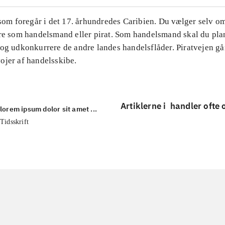
 som foregår i det 17. århundredes Caribien. Du vælger selv o
ere som handelsmand eller pirat. Som handelsmand skal du pl
og udkonkurrere de andre landes handelsflåder. Piratvejen gå
ojer af handelsskibe.
Artiklerne i
handler ofte
lorem ipsum dolor sit amet ...
Tidsskrift