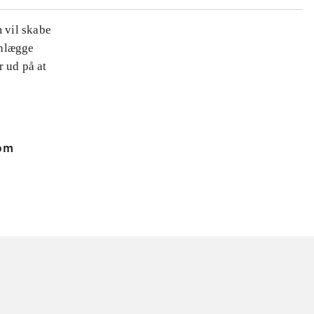
m vil skabe
anlægge
r ud på at
 om