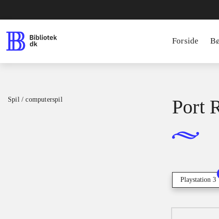
Forside
B
Spil / computerspil
Port 
Playstation 3