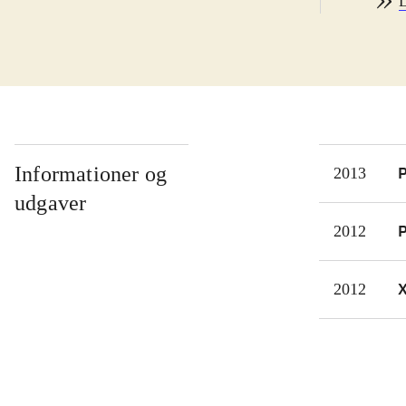
L
hand
plan
karr
hand
mana
fakt
prob
Informationer og
P
2013
men 
udgaver
Der 
P
2012
kun 
Meie
2012
kons
De f
inte
til 