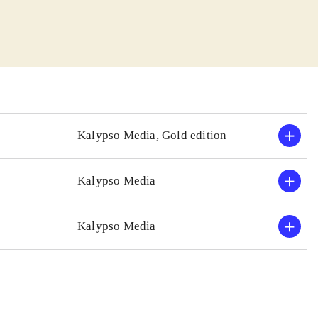
arium skal man
rretning gøre
 surt for de
egår med
g, hvor man rent
den gameplay-
ådan set fint,
Kalypso Media, Gold edition
a 1980'erne, men
Kalypso Media
te er stadig Sid
il nærværende
Kalypso Media
 intro,
for stillestående