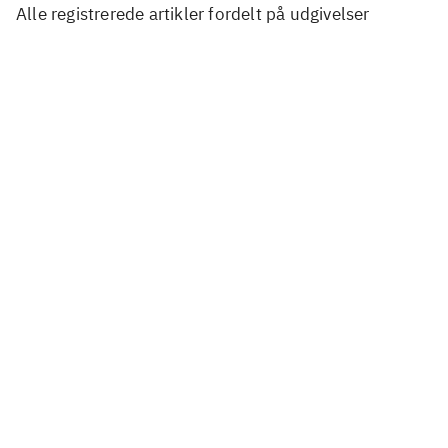
Alle registrerede artikler fordelt på udgivelser
...
...
...
...
...