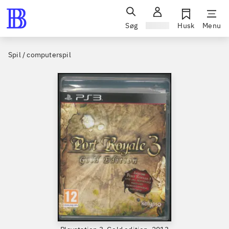
Søg
Log ind
Husk
Menu
Spil / computerspil