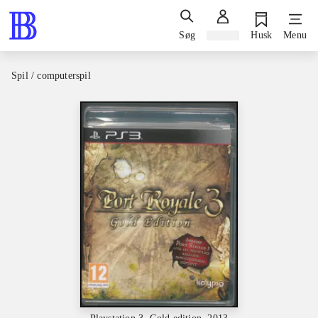
Søg
Log ind
Husk
Menu
Spil / computerspil