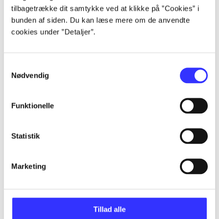
Alle registrerede artikler fordelt på udgivelser
tilbagetrække dit samtykke ved at klikke på ”Cookies” i
bunden af siden. Du kan læse mere om de anvendte
cookies under ”Detaljer”.
...
Samtykkevalg
...
Nødvendig
...
Funktionelle
...
Statistik
...
Marketing
Tillad alle