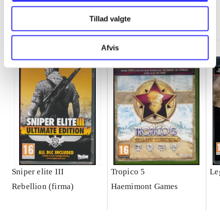
Minder om
Tillad valgte
Afvis
Sniper elite III
Tropico 5
Le
Rebellion (firma)
Haemimont Games