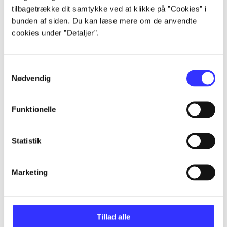
Alle registrerede artikler fordelt på udgivelser
tilbagetrække dit samtykke ved at klikke på ”Cookies” i
bunden af siden. Du kan læse mere om de anvendte
cookies under ”Detaljer”.
...
Samtykkevalg
...
Nødvendig
...
Funktionelle
...
Statistik
...
Marketing
Tillad alle