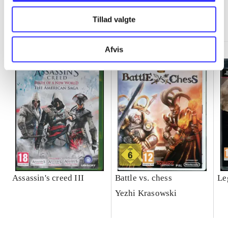
Minder om
Tillad valgte
Afvis
Assassin's creed III
Battle vs. chess
Le
Yezhi Krasowski