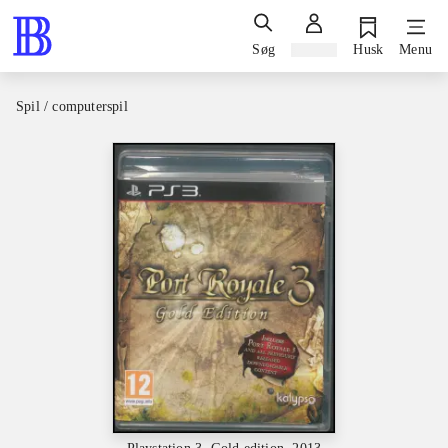
Søg
Log ind
Husk
Menu
Spil / computerspil