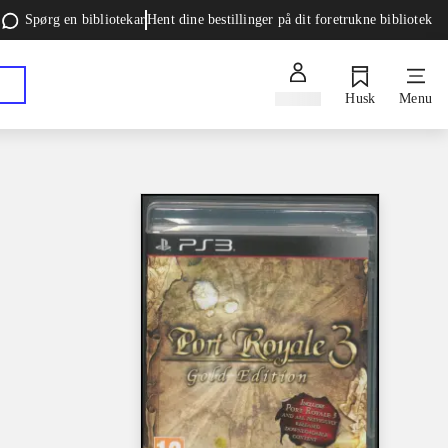
Spørg en bibliotekar
Hent dine bestillinger på dit foretrukne bibliotek
Log ind
Husk
Menu