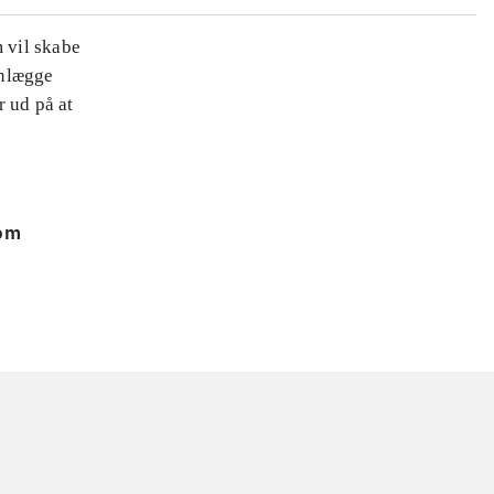
m vil skabe
anlægge
r ud på at
 om