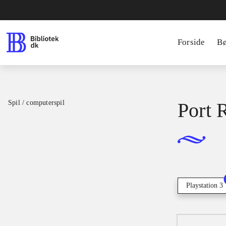
Forside
B
Spil / computerspil
Port 
Playstation 3