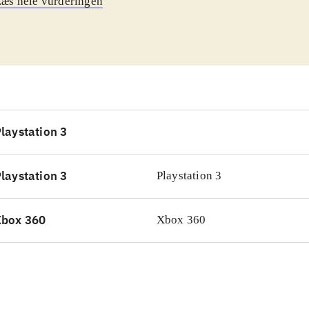
æs hele vurderingen
elsflåde, eller vil ernære sig som pirat. I førstnævnte scen
lægge handelsruter, og med diplomati og næse for en god fo
iere der. Modsat gælder pirat-kampagnen om at gøre livet så
lende og deres hjemhavne som muligt. Meget af spillet for
gement af havne, flåde og økonomi, men der er også søsla
isk styrer skibene. Pirat-kampagnen er sjovest, men ikke u
lemer. Handels-kampagnen er værre. Mekanikken fungerer s
laystation 3
der sker ganske simpelt for lidt!
.
har været pirat- og handelsspil på markedet siden starten fr
laystation 3
Playstation 3
få strategispil har haft "pirat-tiden" som tema. Genrens beds
r's Pirates! fra 2004, men det findes af gode grunde ikke t
Xbox 360
Xbox 360
oller
.
ørste minutter i selskab med Port Royale 3 er strålende. Flot
ressant miljø og to forskellige kampagner. Men gameplay er 
at man føler sig belønnet og underholdt undervejs
.