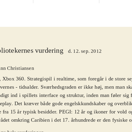
liotekernes vurdering
d. 12. sep. 2012
inn Christiansen
 Xbox 360. Strategispil i realtime, som foregår i de store se
vernes - tidsalder. Sværhedsgraden er ikke høj, men man ska
digt ind i spillets interface og struktur, inden man føler sig
eplay. Det kræver både gode engelskkundskaber og overbli
 fra 15 år typisk besidder. PEGI: 12 år og ikoner for vold o
det omkring Caribien i det 17. århundrede er den fysiske 
e. Spilleren vælger selv om vedkommende vil have kontrol