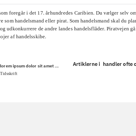
 som foregår i det 17. århundredes Caribien. Du vælger selv o
ere som handelsmand eller pirat. Som handelsmand skal du pl
og udkonkurrere de andre landes handelsflåder. Piratvejen gå
ojer af handelsskibe.
Artiklerne i
handler ofte
lorem ipsum dolor sit amet ...
Tidsskrift