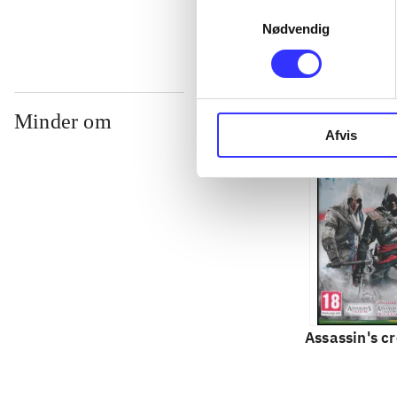
Samtykkevalg
Nødvendig
Minder om
Afvis
Assassin's cr