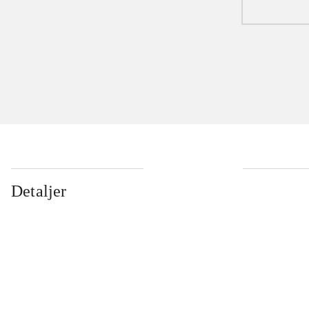
Detaljer
...
...
...
...