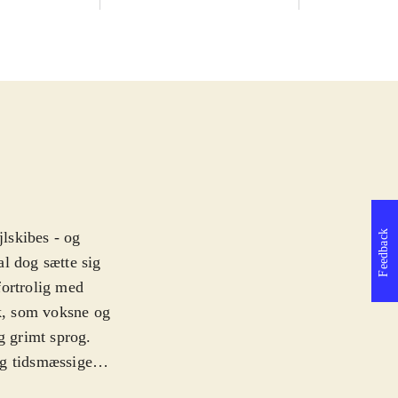
Feedback
jlskibes - og
l dog sætte sig
 fortrolig med
k, som voksne og
g grimt sprog
.
og tidsmæssige
len over en