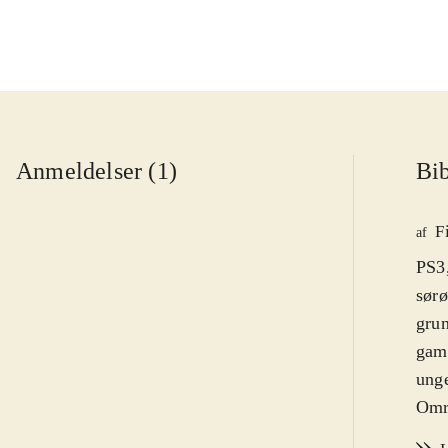
Anmeldelser (1)
Bib
F
af
PS3,
sørø
grun
gam
unge
Områ
ramm