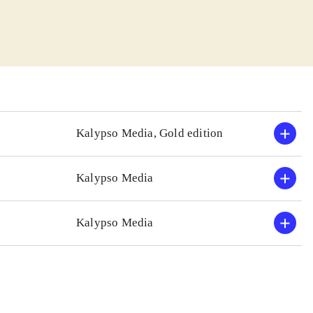
arium skal man
rretning gøre
 surt for de
egår med
g, hvor man rent
den gameplay-
ådan set fint,
Kalypso Media, Gold edition
a 1980'erne, men
Kalypso Media
te er stadig Sid
il nærværende
Kalypso Media
 intro,
for stillestående