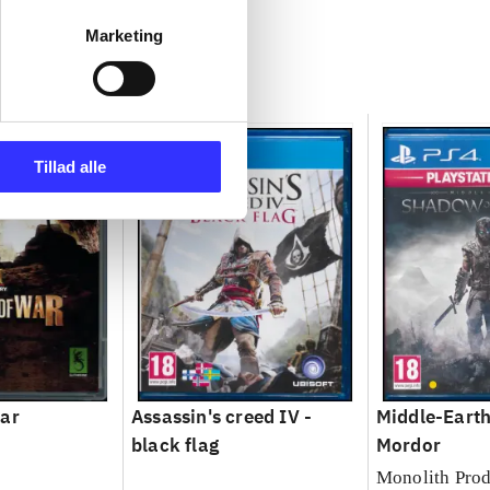
Marketing
Tillad alle
war
Assassin's creed IV -
Middle-Earth
black flag
Mordor
Monolith Prod