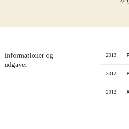
L
hand
plan
karr
hand
mana
fakt
prob
Informationer og
P
2013
men 
udgaver
Der 
P
2012
kun 
Meie
2012
kons
De f
inte
til 