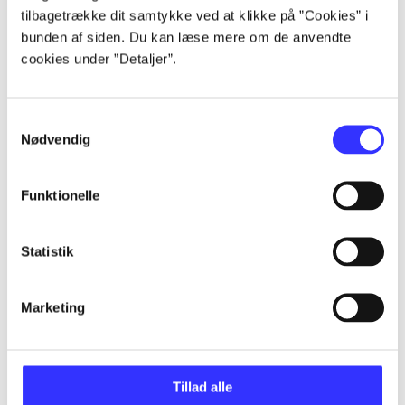
Alle registrerede artikler fordelt på udgivelser
tilbagetrække dit samtykke ved at klikke på ”Cookies” i
bunden af siden. Du kan læse mere om de anvendte
cookies under ”Detaljer”.
...
Samtykkevalg
...
Nødvendig
...
Funktionelle
...
Statistik
...
Marketing
Tillad alle