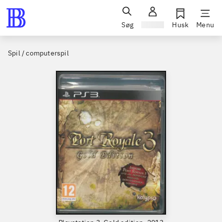
Søg
Log ind
Husk
Menu
Spil / computerspil