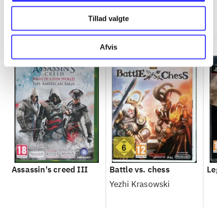
Minder om
Tillad valgte
Afvis
Assassin's creed III
Battle vs. chess
Le
Yezhi Krasowski