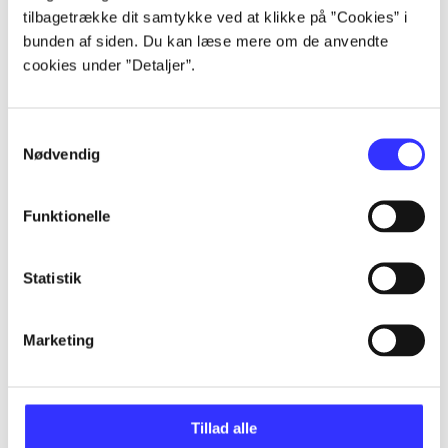
Alle registrerede artikler fordelt på udgivelser
tilbagetrække dit samtykke ved at klikke på ”Cookies” i
bunden af siden. Du kan læse mere om de anvendte
cookies under ”Detaljer”.
...
Samtykkevalg
...
Nødvendig
...
Funktionelle
...
Statistik
...
Marketing
Tillad alle