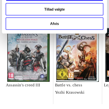
Minder om
Tillad valgte
Afvis
Assassin's creed III
Battle vs. chess
Le
Yezhi Krasowski