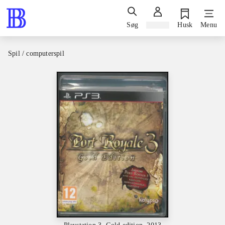
Søg
Log ind
Husk
Menu
Spil / computerspil