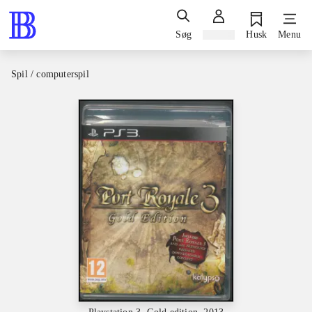
Søg
Log ind
Husk
Menu
Spil / computerspil