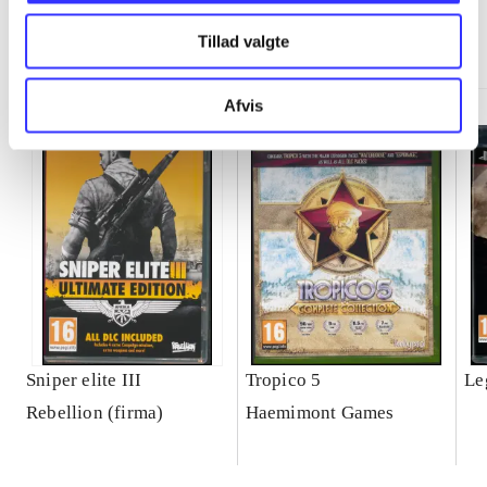
Minder om
Tillad valgte
Afvis
Sniper elite III
Tropico 5
Le
Rebellion (firma)
Haemimont Games