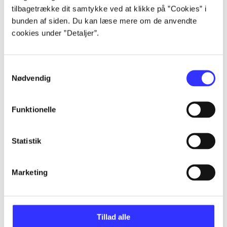
Alle registrerede artikler fordelt på udgivelser
tilbagetrække dit samtykke ved at klikke på ”Cookies” i
bunden af siden. Du kan læse mere om de anvendte
cookies under ”Detaljer”.
...
Samtykkevalg
...
Nødvendig
...
Funktionelle
...
Statistik
...
Marketing
Tillad alle