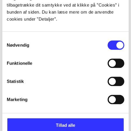
Alle registrerede artikler fordelt på udgivelser
tilbagetrække dit samtykke ved at klikke på ”Cookies” i
bunden af siden. Du kan læse mere om de anvendte
cookies under ”Detaljer”.
...
Samtykkevalg
...
Nødvendig
...
Funktionelle
...
Statistik
...
Marketing
Tillad alle