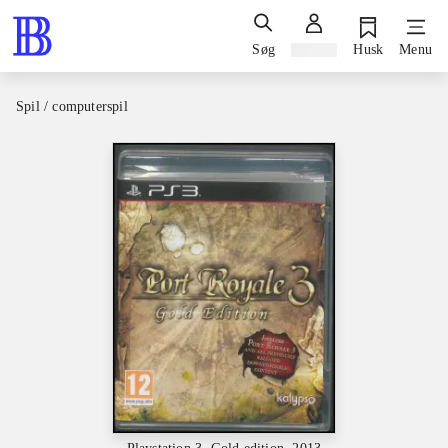
Søg
Log ind
Husk
Menu
Spil / computerspil