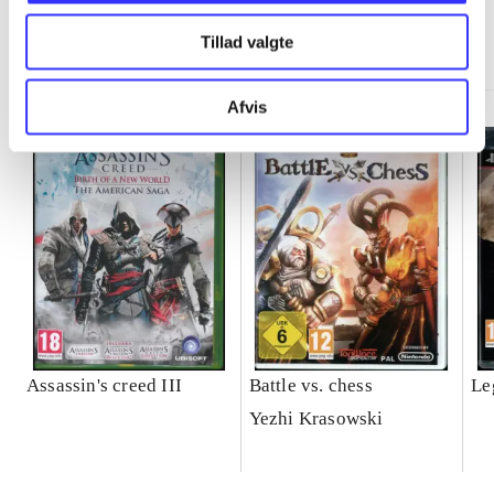
Minder om
Tillad valgte
Afvis
Assassin's creed III
Battle vs. chess
Le
Yezhi Krasowski