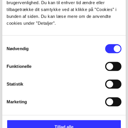
brugervenlighed. Du kan til enhver tid ændre eller
Alle registrerede artikler fordelt på udgivelser
tilbagetrække dit samtykke ved at klikke på ”Cookies” i
bunden af siden. Du kan læse mere om de anvendte
...
cookies under ”Detaljer”.
...
Samtykkevalg
Nødvendig
...
Funktionelle
...
Statistik
...
Marketing
Tillad alle