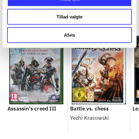
Minder om
Tillad valgte
Afvis
Assassin's creed III
Battle vs. chess
Le
Yezhi Krasowski