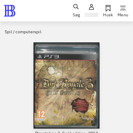
Søg
Log ind
Husk
Menu
Spil / computerspil