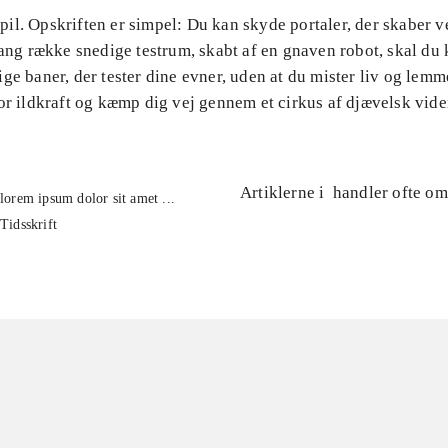
l. Opskriften er simpel: Du kan skyde portaler, der skaber v
lang række snedige testrum, skabt af en gnaven robot, skal du 
ge baner, der tester dine evner, uden at du mister liv og lemm
or ildkraft og kæmp dig vej gennem et cirkus af djævelsk vid
Artiklerne i
handler ofte om
lorem ipsum dolor sit amet ...
Tidsskrift