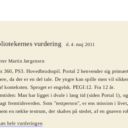
liotekernes vurdering
d. 4. maj 2011
eter Martin Jørgensen
 360, PS3. Hovedbrudsspil. Portal 2 henvender sig primært t
lere, da der er en del tale. De yngre kan spille men vil sikker
af konteksten. Sproget er engelsk. PEGI:12. Fra 12 år
.
emtiden: Man har ligget i dvale i lang tid (siden Portal 1), o
agt fremtidsverden. Som "testperson", er ens mission i livet,
em en række testrum, der skabes på stedet, af en gnaven ro
ure miner, er at man slog robotten ihjel i del 1. Man er uds
æs hele vurderingen
al-gun, der kan skyde portaler på overflader. Man har to akt