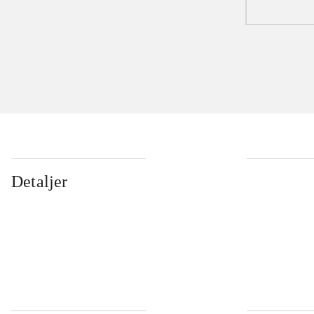
Detaljer
...
...
...
...