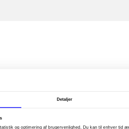
Detaljer
s
atistik og optimering af brugervenlighed. Du kan til enhver tid æn