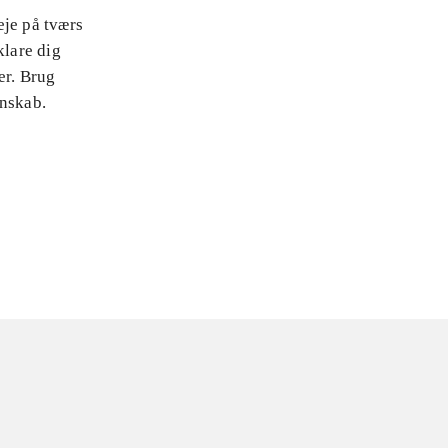
eje på tværs
klare dig
er. Brug
enskab.