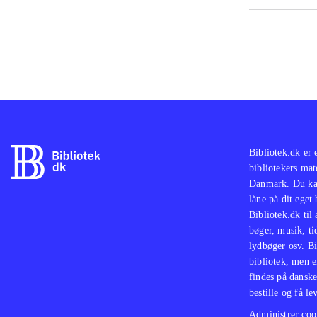
Bibliotek.dk er 
bibliotekers mat
Danmark. Du kan
låne på dit eget
Bibliotek.dk til
bøger, musik, tid
lydbøger osv. Bi
bibliotek, men e
findes på danske
bestille og få lev
Administrer cook