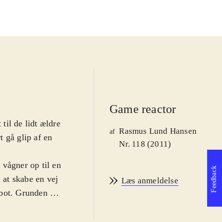
Game reactor
il de lidt ældre
Rasmus Lund Hansen
af
t gå glip af en
Nr. 118 (2011)
g vågner op til en
Feedback
 at skabe en vej
Læs anmeldelse
bot. Grunden til
tyret med en
ive portaler ad