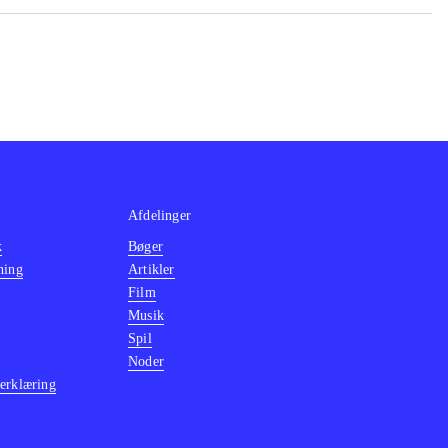
Afdelinger
k
Bøger
ning
Artikler
Film
Musik
Spil
Noder
erklæring