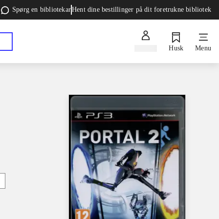
Spørg en bibliotekar
Hent dine bestillinger på dit foretrukne bibliotek
Log ind
Husk
Menu