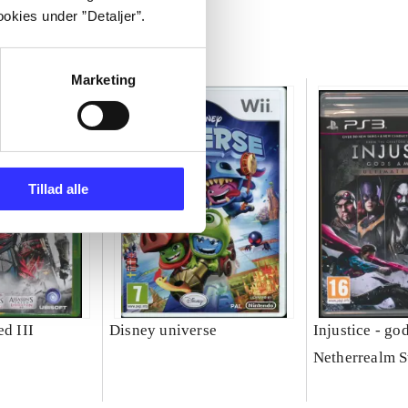
okies under ”Detaljer”.
Marketing
Tillad alle
ed III
Disney universe
Injustice - g
Netherrealm S