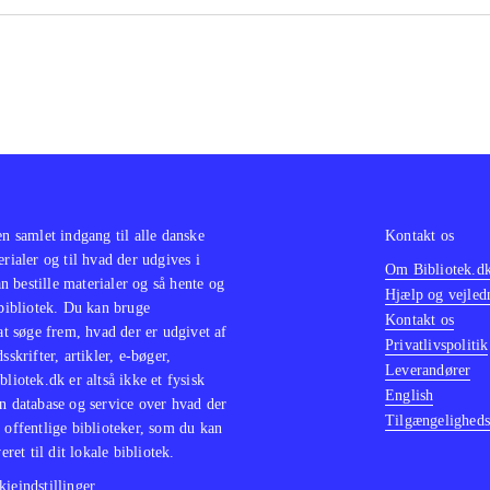
en samlet indgang til alle danske
Kontakt os
erialer og til hvad der udgives i
Om Bibliotek.d
 bestille materialer og så hente og
Hjælp og vejled
 bibliotek. Du kan bruge
Kontakt os
 at søge frem, hvad der er udgivet af
Privatlivspolitik
sskrifter, artikler, e-bøger,
Leverandører
bliotek.dk er altså ikke et fysisk
English
n database og service over hvad der
Tilgængeligheds
 offentlige biblioteker, som du kan
eret til dit lokale bibliotek.
ieindstillinger