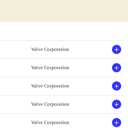
n. Uanset om den
ing og fysik.
ke tid, bliver
istisk og
Valve Corporation
ennem banerne
Valve Corporation
xbox 360-
t populære "Half
Valve Corporation
kan finde sig.
pillet mildest
Valve Corporation
Valve Corporation