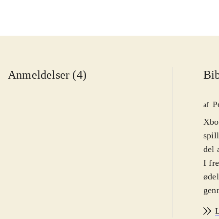
Anmeldelser (4)
Bib
P
af
Xbox
spil
del 
I fr
ødel
genn
de s
L
port