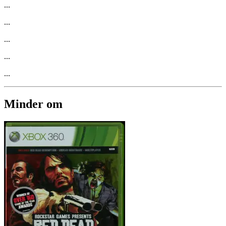
...
...
...
...
...
Minder om