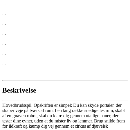
...
...
...
...
...
...
...
...
Beskrivelse
Hovedbrudsspil. Opskriften er simpel: Du kan skyde portaler, der
skaber veje på tværs af rum. I en lang række snedige testrum, skabt
af en gnaven robot, skal du klare dig gennem utallige baner, der
tester dine evner, uden at du mister liv og lemmer. Brug snilde frem
for ildkraft og kæmp dig vej gennem et cirkus af djævelsk