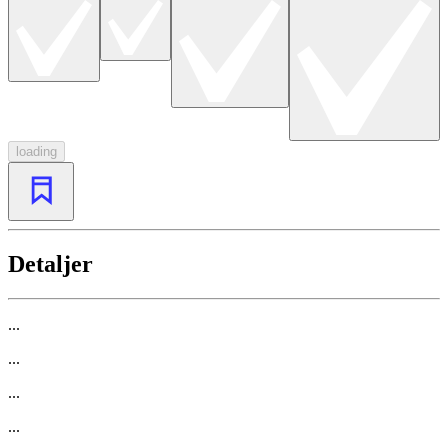
loading
Detaljer
...
...
...
...