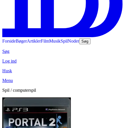
Forside
Bøger
Artikler
Film
Musik
Spil
Noder
Søg
Søg
Log ind
Husk
Menu
Spil / computerspil