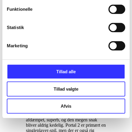
konteksten. Sproget er engelsk. PEGI:12.
Fra 12 år
.
Funktionelle
I fremtiden: Man har ligget i dvale i lang
tid (siden Portal 1), og vågner op til en
Statistik
ødelagt fremtidsverden. Som "testperson",
er ens mission i livet, at skabe en vej
gennem en række testrum, der skabes på
stedet, af en gnaven robot. Grunden til de
Marketing
sure miner, er at man slog robotten ihjel i
del 1. Man er udstyret med en portal-gun,
der kan skyde portaler på overflader. Man
har to aktive portaler ad gangen, og går
Tillad alle
man ind i den ene, kommer man ud af den
anden. Uanset om den så sidder i fx loftet.
Spillet er i bund og en blanding af
gådeløsning og fysik. Konflikten til den
Tillad valgte
gnavne robot udvikler sig dog, og efter et
stykke tid, bliver spillet lige så meget om
overlevelse. Alt sammen serveret
Afvis
humoristisk og futuristisk Grafikken er
lækker og "smadret". Lyden er er
afdæmpet, superb, og den megen snak
bliver aldrig kedelig. Portal 2 er primært en
singleplayer-spil, men der er også rig