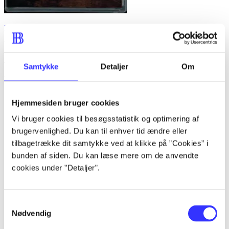
Legends of war
Anmeldelser (4)
Samtykke
Detaljer
Om
Bibliotekernes vurdering
Hjemmesiden bruger cookies
d. 4. maj 2011
Vi bruger cookies til besøgsstatistik og optimering af
af
brugervenlighed. Du kan til enhver tid ændre eller
tilbagetrække dit samtykke ved at klikke på ”Cookies” i
af
bunden af siden. Du kan læse mere om de anvendte
Peter Martin Jørgensen
cookies under ”Detaljer”.
d. 4. maj 2011
Xbox 360, PS3. Hovedbrudsspil. Portal 2
Samtykkevalg
henvender sig primært til de lidt ældre
Nødvendig
spillere, da der er en del tale. De yngre kan
spille men vil sikkert gå glip af en del af