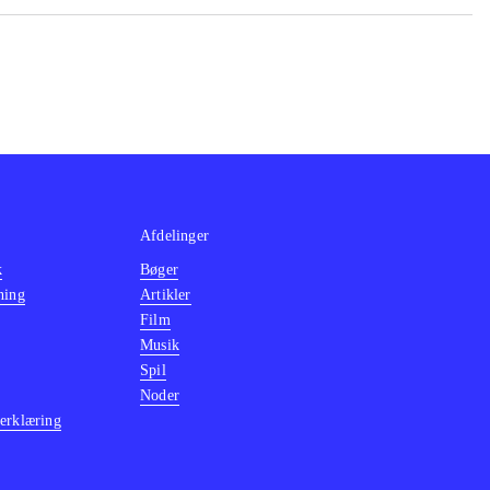
Afdelinger
k
Bøger
ning
Artikler
Film
Musik
Spil
Noder
erklæring