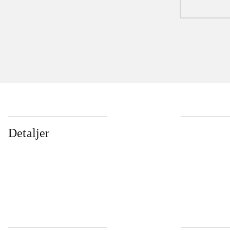
Detaljer
...
...
...
...