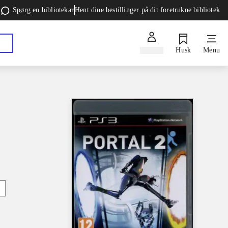
Spørg en bibliotekar
Hent dine bestillinger på dit foretrukne bibliotek
Log ind
Husk
Menu