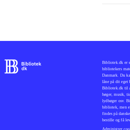
Bibliotek.dk er 
bibliotekers mat
Danmark. Du kan
låne på dit eget
Bibliotek.dk til
bøger, musik, tid
lydbøger osv. Bi
bibliotek, men e
findes på danske
bestille og få lev
Administrer cook