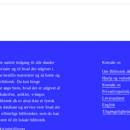
en samlet indgang til alle danske
Kontakt os
erialer og til hvad der udgives i
Om Bibliotek.d
 bestille materialer og så hente og
Hjælp og vejled
 bibliotek. Du kan bruge
Kontakt os
 at søge frem, hvad der er udgivet af
Privatlivspolitik
sskrifter, artikler, e-bøger,
Leverandører
bliotek.dk er altså ikke et fysisk
English
n database og service over hvad der
Tilgængeligheds
 offentlige biblioteker, som du kan
eret til dit lokale bibliotek.
ieindstillinger