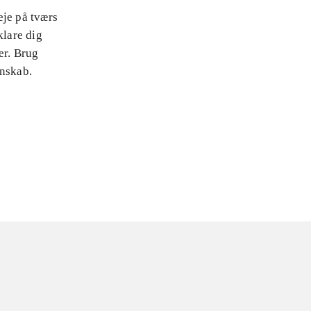
eje på tværs
klare dig
er. Brug
enskab.