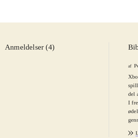
Anmeldelser (4)
Bib
P
af
Xbox
spil
del 
I fr
ødel
genn
de s
L
port