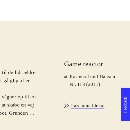
Game reactor
il de lidt ældre
Rasmus Lund Hansen
af
t gå glip af en
Nr. 118 (2011)
g vågner op til en
Feedback
 at skabe en vej
Læs anmeldelse
bot. Grunden til
tyret med en
ive portaler ad