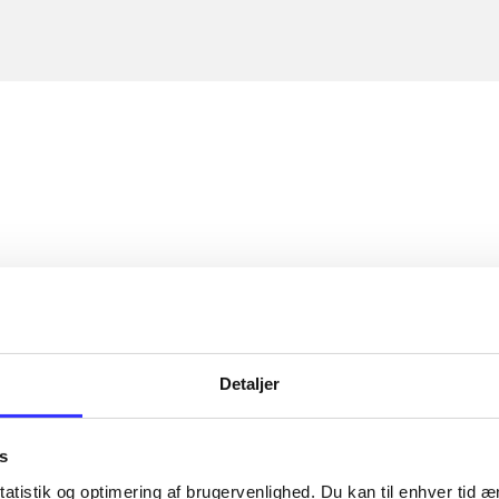
Detaljer
s
atistik og optimering af brugervenlighed. Du kan til enhver tid æn