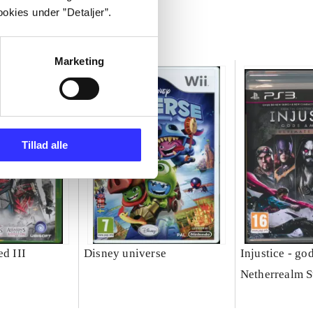
okies under ”Detaljer”.
Marketing
Tillad alle
ed III
Disney universe
Injustice - g
Netherrealm S