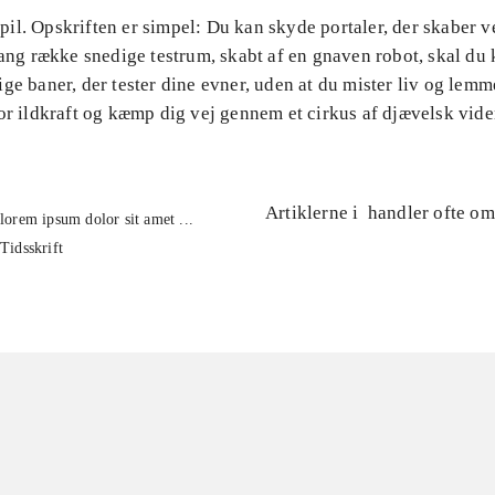
l. Opskriften er simpel: Du kan skyde portaler, der skaber v
lang række snedige testrum, skabt af en gnaven robot, skal du 
ge baner, der tester dine evner, uden at du mister liv og lemm
or ildkraft og kæmp dig vej gennem et cirkus af djævelsk vid
Artiklerne i
handler ofte om
lorem ipsum dolor sit amet ...
Tidsskrift