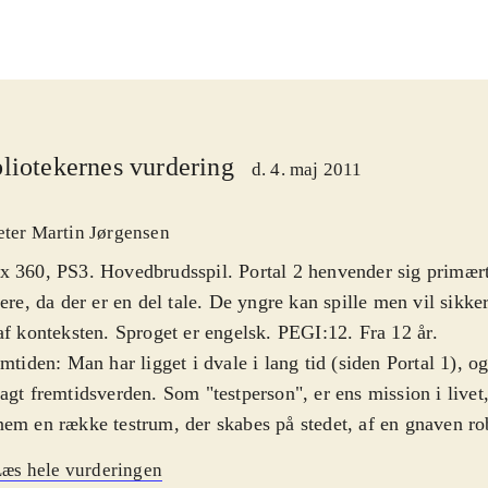
liotekernes vurdering
d. 4. maj 2011
eter Martin Jørgensen
 360, PS3. Hovedbrudsspil. Portal 2 henvender sig primært t
lere, da der er en del tale. De yngre kan spille men vil sikker
af konteksten. Sproget er engelsk. PEGI:12. Fra 12 år
.
emtiden: Man har ligget i dvale i lang tid (siden Portal 1), o
agt fremtidsverden. Som "testperson", er ens mission i livet,
em en række testrum, der skabes på stedet, af en gnaven ro
ure miner, er at man slog robotten ihjel i del 1. Man er uds
æs hele vurderingen
al-gun, der kan skyde portaler på overflader. Man har to akt