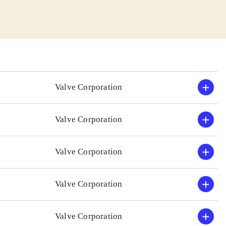
n. Uanset om den
ing og fysik.
ke tid, bliver
istisk og
Valve Corporation
ennem banerne
Valve Corporation
xbox 360-
t populære "Half
Valve Corporation
kan finde sig.
pillet mildest
Valve Corporation
Valve Corporation