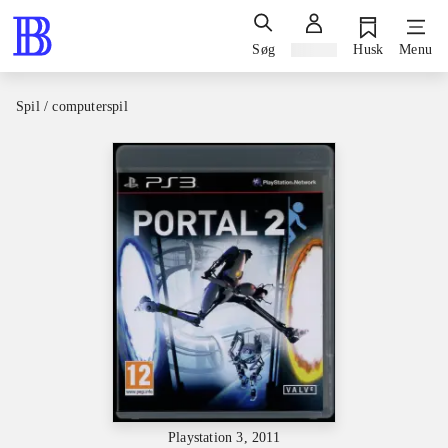
Søg
Log ind
Husk
Menu
Spil / computerspil
Playstation 3, 2011