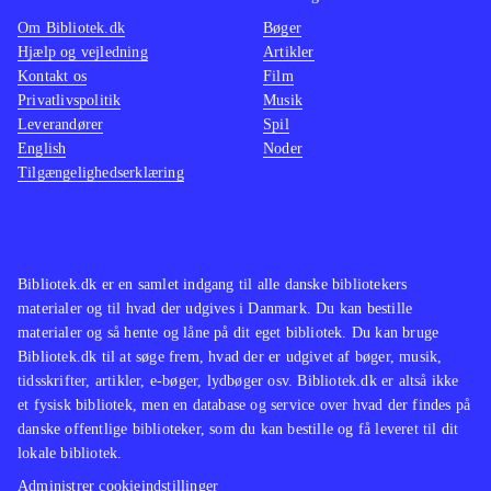
Portal 1+2 bygger på det enormt
Om Bibliotek.dk
Bøger
populære "Half life 2", der dog er et
Hjælp og vejledning
Artikler
actionbrag i forhold til
.
Kontakt os
Film
Portal 2 er, helt objektivt, noget af
Privatlivspolitik
Musik
Leverandører
Spil
det ypperste hovedbrud man kan
English
Noder
finde sig. Sandsynligheden for rigtig
Tilgængelighedserklæring
mange udlån er bestemt til stede, da
spillet mildest talt er vanedannende.
Og genialt! En absolut
nødvendighed
.
Bibliotek.dk er en samlet indgang til alle danske bibliotekers
materialer og til hvad der udgives i Danmark. Du kan bestille
materialer og så hente og låne på dit eget bibliotek. Du kan bruge
Bibliotek.dk til at søge frem, hvad der er udgivet af bøger, musik,
tidsskrifter, artikler, e-bøger, lydbøger osv. Bibliotek.dk er altså ikke
et fysisk bibliotek, men en database og service over hvad der findes på
danske offentlige biblioteker, som du kan bestille og få leveret til dit
lokale bibliotek.
Administrer cookieindstillinger