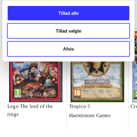
Minder om
Tillad alle
Tillad valgte
Afvis
Lego The lord of the
Tropico 5
Cr
rings
Haemimont Games