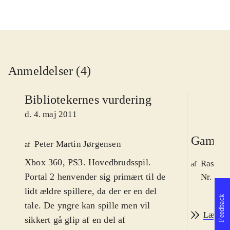
Anmeldelser (4)
Bibliotekernes vurdering
d. 4. maj 2011
Game r
Peter Martin Jørgensen
af
Xbox 360, PS3. Hovedbrudsspil.
Rasmus
af
Portal 2 henvender sig primært til de
Nr. 118
lidt ældre spillere, da der er en del
Feedback
tale. De yngre kan spille men vil
Læs an
sikkert gå glip af en del af