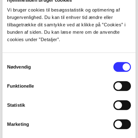
Hjemmesiden bruger cookies
Alle registrerede artikler fordelt på udgivelser
Vi bruger cookies til besøgsstatistik og optimering af
brugervenlighed. Du kan til enhver tid ændre eller
...
tilbagetrække dit samtykke ved at klikke på ”Cookies” i
bunden af siden. Du kan læse mere om de anvendte
cookies under ”Detaljer”.
...
Samtykkevalg
...
Nødvendig
...
Funktionelle
...
Statistik
Marketing