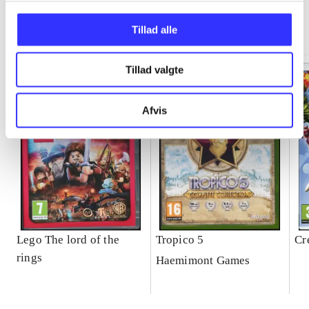
Minder om
Tillad alle
Tillad valgte
Afvis
Lego The lord of the
Tropico 5
Cr
rings
Haemimont Games