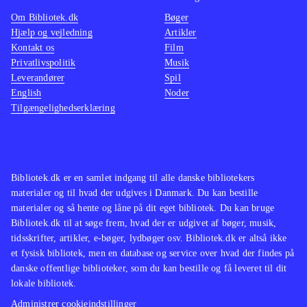
Portal 1+2 bygger på det enormt
Om Bibliotek.dk
Bøger
populære "Half life 2", der dog er et
Hjælp og vejledning
Artikler
actionbrag i forhold til
.
Kontakt os
Film
Portal 2 er, helt objektivt, noget af
Privatlivspolitik
Musik
Leverandører
Spil
det ypperste hovedbrud man kan
English
Noder
finde sig. Sandsynligheden for rigtig
Tilgængelighedserklæring
mange udlån er bestemt til stede, da
spillet mildest talt er vanedannende.
Og genialt! En absolut
nødvendighed
.
Bibliotek.dk er en samlet indgang til alle danske bibliotekers
materialer og til hvad der udgives i Danmark. Du kan bestille
materialer og så hente og låne på dit eget bibliotek. Du kan bruge
Bibliotek.dk til at søge frem, hvad der er udgivet af bøger, musik,
tidsskrifter, artikler, e-bøger, lydbøger osv. Bibliotek.dk er altså ikke
et fysisk bibliotek, men en database og service over hvad der findes på
danske offentlige biblioteker, som du kan bestille og få leveret til dit
lokale bibliotek.
Administrer cookieindstillinger