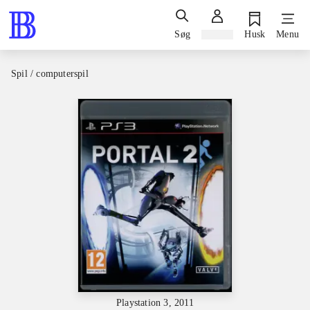
Søg
Log ind
Husk
Menu
Spil / computerspil
Playstation 3, 2011