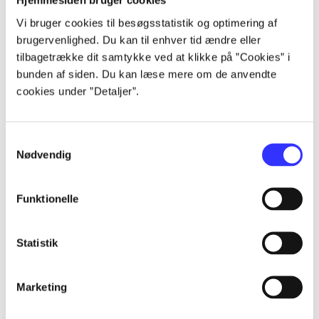
Hjemmesiden bruger cookies
Alle registrerede artikler fordelt på udgivelser
Vi bruger cookies til besøgsstatistik og optimering af
brugervenlighed. Du kan til enhver tid ændre eller
...
tilbagetrække dit samtykke ved at klikke på ”Cookies” i
bunden af siden. Du kan læse mere om de anvendte
cookies under ”Detaljer”.
...
Samtykkevalg
...
Nødvendig
...
Funktionelle
...
Statistik
Marketing