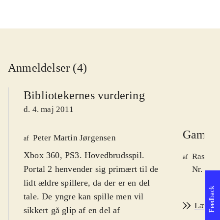
Anmeldelser (4)
Bibliotekernes vurdering
d. 4. maj 2011
Game r
Peter Martin Jørgensen
af
Xbox 360, PS3. Hovedbrudsspil.
Rasmus
af
Portal 2 henvender sig primært til de
Nr. 118
lidt ældre spillere, da der er en del
Feedback
tale. De yngre kan spille men vil
Læs an
sikkert gå glip af en del af