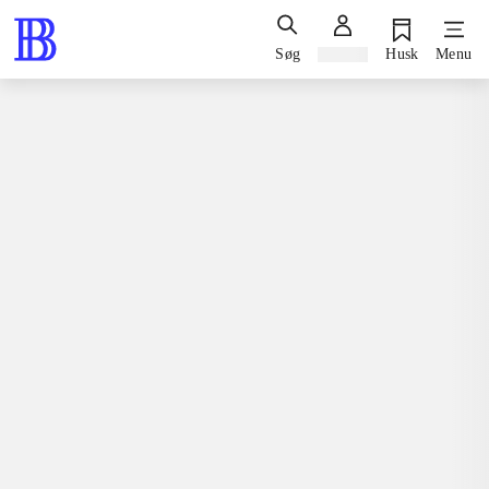
Søg
Log ind
Husk
Menu
Spil / computerspil
Playstation 3, 2011
Portal 2