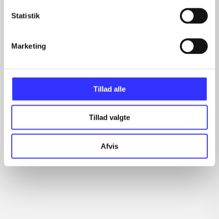
Statistik
Marketing
Red dead redemption
Battle vs. chess
As
Tillad alle
Yezhi Krasowski
Tillad valgte
Afvis
Anmeldelser (4)