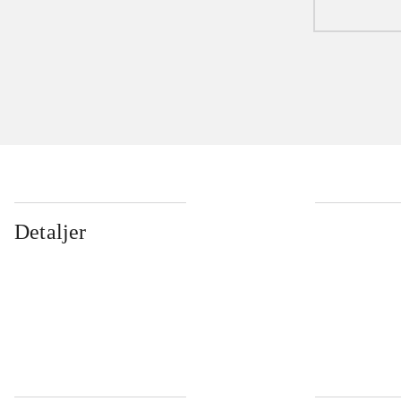
Detaljer
...
...
...
...