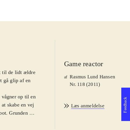
Game reactor
il de lidt ældre
Rasmus Lund Hansen
af
t gå glip af en
Nr. 118 (2011)
g vågner op til en
Feedback
 at skabe en vej
Læs anmeldelse
bot. Grunden til
tyret med en
ive portaler ad