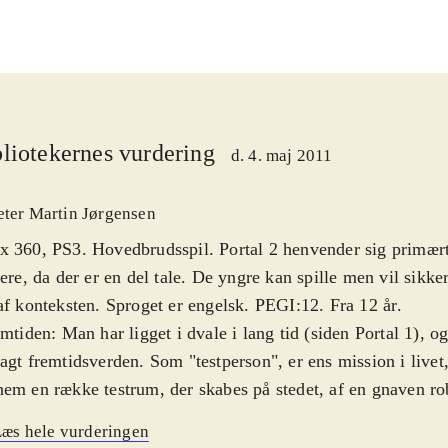
liotekernes vurdering
d. 4. maj 2011
eter Martin Jørgensen
 360, PS3. Hovedbrudsspil. Portal 2 henvender sig primært t
lere, da der er en del tale. De yngre kan spille men vil sikker
af konteksten. Sproget er engelsk. PEGI:12. Fra 12 år
.
emtiden: Man har ligget i dvale i lang tid (siden Portal 1), o
agt fremtidsverden. Som "testperson", er ens mission i livet,
em en række testrum, der skabes på stedet, af en gnaven ro
ure miner, er at man slog robotten ihjel i del 1. Man er uds
æs hele vurderingen
al-gun, der kan skyde portaler på overflader. Man har to akt