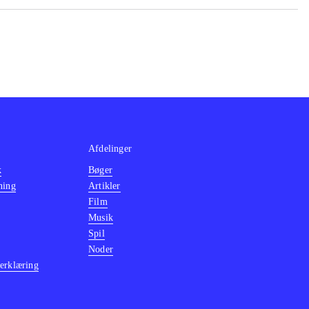
Afdelinger
k
Bøger
ning
Artikler
Film
Musik
Spil
Noder
erklæring