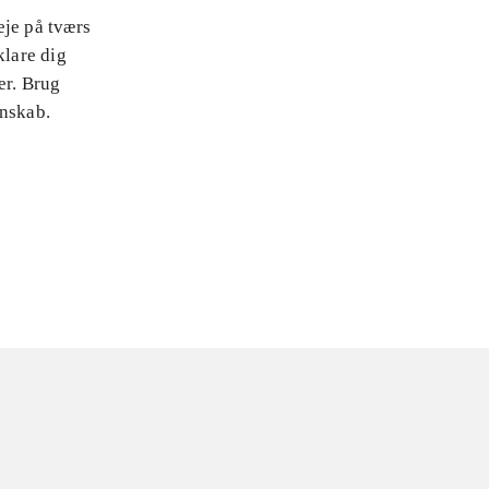
eje på tværs
klare dig
er. Brug
enskab.