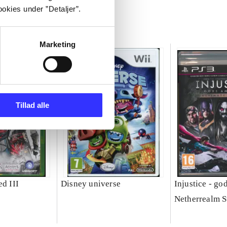
okies under ”Detaljer”.
Marketing
Tillad alle
ed III
Disney universe
Injustice - g
Netherrealm S