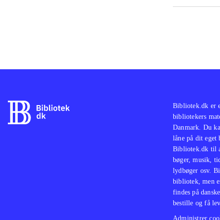
Bibliotek.dk er 
bibliotekers mat
Danmark. Du kan
låne på dit eget
Bibliotek.dk til
bøger, musik, tid
lydbøger osv. Bi
bibliotek, men e
findes på danske
bestille og få lev
Administrer cook