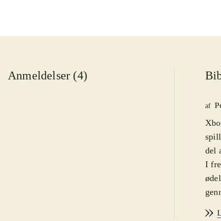
Anmeldelser (4)
Bib
P
af
Xbox
spil
del 
I fr
ødel
genn
de s
L
port