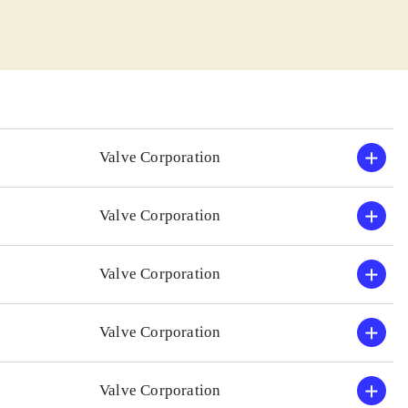
n. Uanset om den
ing og fysik.
ke tid, bliver
istisk og
Valve Corporation
ennem banerne
Valve Corporation
xbox 360-
t populære "Half
Valve Corporation
kan finde sig.
pillet mildest
Valve Corporation
Valve Corporation