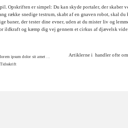
l. Opskriften er simpel: Du kan skyde portaler, der skaber v
lang række snedige testrum, skabt af en gnaven robot, skal du 
ge baner, der tester dine evner, uden at du mister liv og lemm
or ildkraft og kæmp dig vej gennem et cirkus af djævelsk vid
Artiklerne i
handler ofte om
lorem ipsum dolor sit amet ...
Tidsskrift