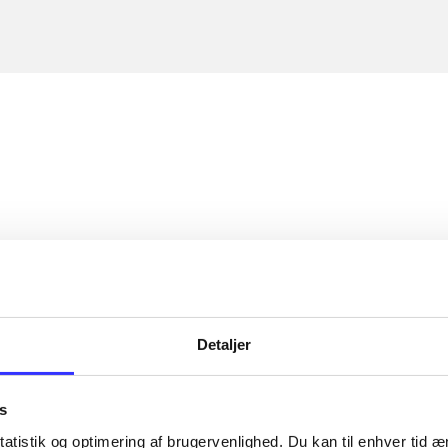
Detaljer
s
atistik og optimering af brugervenlighed. Du kan til enhver tid æn