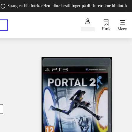
Spørg en bibliotekar
Hent dine bestillinger på dit foretrukne bibliotek
Log ind
Husk
Menu