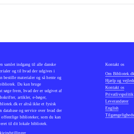
en samlet indgang til alle danske
Kontakt os
erialer og til hvad der udgives i
Om Bibliotek.d
 bestille materialer og så hente og
Hjælp og vejled
 bibliotek. Du kan bruge
Kontakt os
 at søge frem, hvad der er udgivet af
Privatlivspolitik
sskrifter, artikler, e-bøger,
Leverandører
bliotek.dk er altså ikke et fysisk
English
n database og service over hvad der
Tilgængeligheds
 offentlige biblioteker, som du kan
eret til dit lokale bibliotek.
ieindstillinger