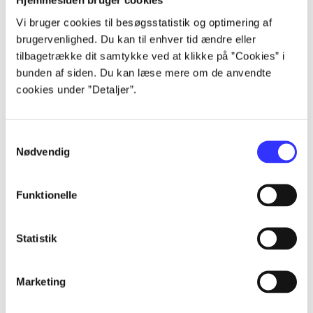
Hjemmesiden bruger cookies
Alle registrerede artikler fordelt på udgivelser
Vi bruger cookies til besøgsstatistik og optimering af
brugervenlighed. Du kan til enhver tid ændre eller
...
tilbagetrække dit samtykke ved at klikke på ”Cookies” i
bunden af siden. Du kan læse mere om de anvendte
cookies under ”Detaljer”.
...
Samtykkevalg
...
Nødvendig
...
Funktionelle
...
Statistik
Marketing