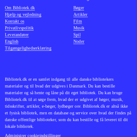
Portal 1+2 bygger på det enormt
Om Bibliotek.dk
Bøger
populære "Half life 2", der dog er et
Hjælp og vejledning
Artikler
actionbrag i forhold til
.
Kontakt os
Film
Portal 2 er, helt objektivt, noget af
Privatlivspolitik
Musik
Leverandører
Spil
det ypperste hovedbrud man kan
English
Noder
finde sig. Sandsynligheden for rigtig
Tilgængelighedserklæring
mange udlån er bestemt til stede, da
spillet mildest talt er vanedannende.
Og genialt! En absolut
nødvendighed
.
Bibliotek.dk er en samlet indgang til alle danske bibliotekers
materialer og til hvad der udgives i Danmark. Du kan bestille
materialer og så hente og låne på dit eget bibliotek. Du kan bruge
Bibliotek.dk til at søge frem, hvad der er udgivet af bøger, musik,
tidsskrifter, artikler, e-bøger, lydbøger osv. Bibliotek.dk er altså ikke
et fysisk bibliotek, men en database og service over hvad der findes på
danske offentlige biblioteker, som du kan bestille og få leveret til dit
lokale bibliotek.
Administrer cookieindstillinger