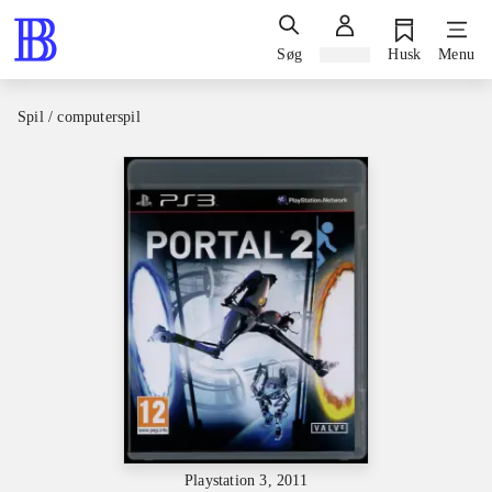
Søg
Log ind
Husk
Menu
Spil / computerspil
Playstation 3, 2011