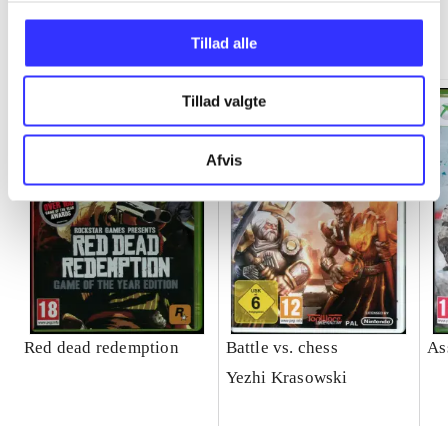
Minder om
Tillad alle
Tillad valgte
Afvis
Red dead redemption
Battle vs. chess
As
Yezhi Krasowski