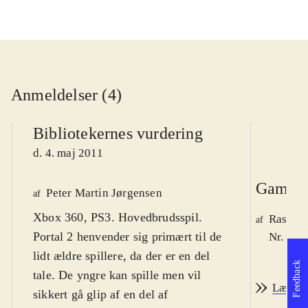
Anmeldelser (4)
Bibliotekernes vurdering
d. 4. maj 2011
Game r
Peter Martin Jørgensen
af
Xbox 360, PS3. Hovedbrudsspil.
Rasmus
af
Portal 2 henvender sig primært til de
Nr. 118
lidt ældre spillere, da der er en del
Feedback
tale. De yngre kan spille men vil
Læs an
sikkert gå glip af en del af