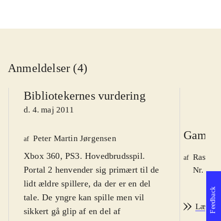
Anmeldelser (4)
Bibliotekernes vurdering
d. 4. maj 2011
Game r
Peter Martin Jørgensen
af
Xbox 360, PS3. Hovedbrudsspil.
Rasmus
af
Portal 2 henvender sig primært til de
Nr. 118
lidt ældre spillere, da der er en del
Feedback
tale. De yngre kan spille men vil
Læs an
sikkert gå glip af en del af