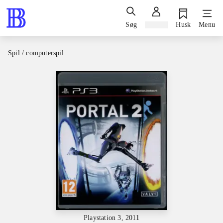
Søg
Log ind
Husk
Menu
Spil / computerspil
Playstation 3, 2011