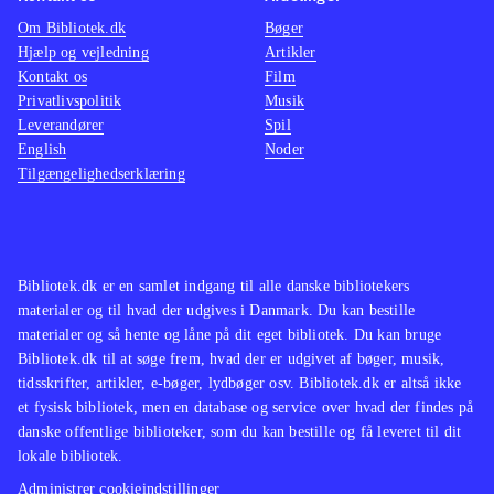
Portal 1+2 bygger på det enormt
Om Bibliotek.dk
Bøger
populære "Half life 2", der dog er et
Hjælp og vejledning
Artikler
actionbrag i forhold til
.
Kontakt os
Film
Portal 2 er, helt objektivt, noget af
Privatlivspolitik
Musik
Leverandører
Spil
det ypperste hovedbrud man kan
English
Noder
finde sig. Sandsynligheden for rigtig
Tilgængelighedserklæring
mange udlån er bestemt til stede, da
spillet mildest talt er vanedannende.
Og genialt! En absolut
nødvendighed
.
Bibliotek.dk er en samlet indgang til alle danske bibliotekers
materialer og til hvad der udgives i Danmark. Du kan bestille
materialer og så hente og låne på dit eget bibliotek. Du kan bruge
Bibliotek.dk til at søge frem, hvad der er udgivet af bøger, musik,
tidsskrifter, artikler, e-bøger, lydbøger osv. Bibliotek.dk er altså ikke
et fysisk bibliotek, men en database og service over hvad der findes på
danske offentlige biblioteker, som du kan bestille og få leveret til dit
lokale bibliotek.
Administrer cookieindstillinger