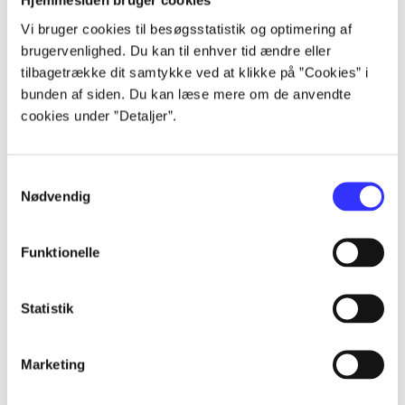
Hjemmesiden bruger cookies
Alle registrerede artikler fordelt på udgivelser
Vi bruger cookies til besøgsstatistik og optimering af
brugervenlighed. Du kan til enhver tid ændre eller
...
tilbagetrække dit samtykke ved at klikke på ”Cookies” i
bunden af siden. Du kan læse mere om de anvendte
cookies under ”Detaljer”.
...
Samtykkevalg
...
Nødvendig
...
Funktionelle
...
Statistik
Marketing