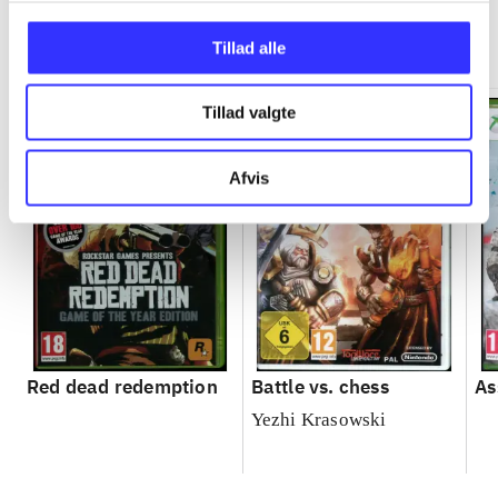
Minder om
Tillad alle
Tillad valgte
Afvis
Red dead redemption
Battle vs. chess
As
Yezhi Krasowski