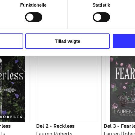
Funktionelle
Statistik
Tillad valgte
less
Del 2 -
Reckless
Del 3 -
Fearl
ts
Lauren Roberts
Lauren Rober