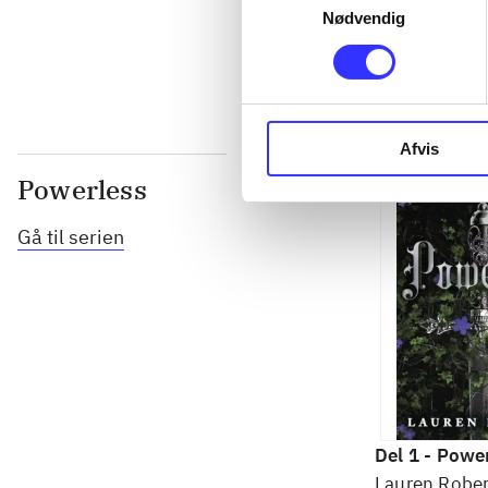
Nødvendig
...
Afvis
Powerless
Gå til serien
Del 1 -
Power
Lauren Rober