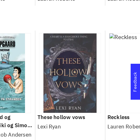
Feedback
d og
These hollow vows
Reckless
iki og Simon
Lexi Ryan
Lauren Rober
acob Andersen