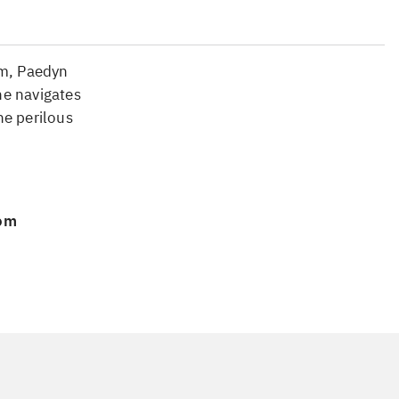
em, Paedyn
she navigates
he perilous
 om