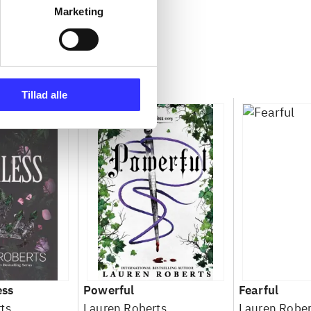
Marketing
Tillad alle
ess
Powerful
Fearful
ts
Lauren Roberts
Lauren Rober