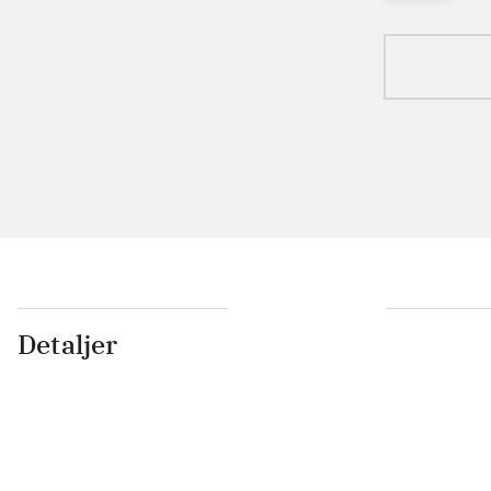
Detaljer
...
...
...
...