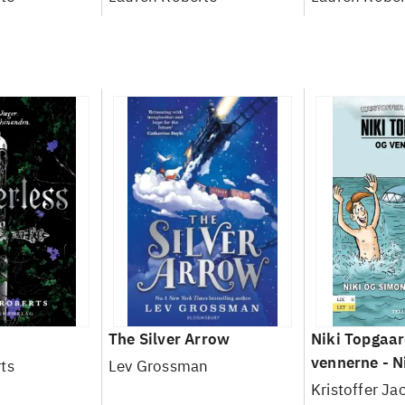
The Silver Arrow
Niki Topgaar
vennerne - N
ts
Lev Grossman
på stranden
Kristoffer J