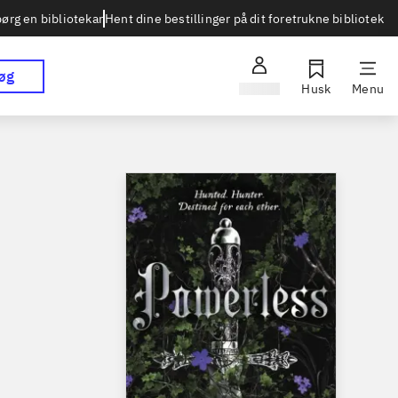
Hent dine bestillinger på dit foretrukne bibliotek
ørg en bibliotekar
øg
Log ind
Husk
Menu