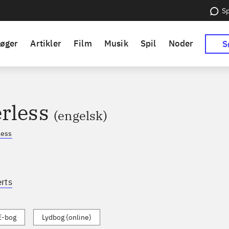
Sp
øger
Artikler
Film
Musik
Spil
Noder
S
rless
(engelsk)
less
rts
E-bog
Lydbog (online)