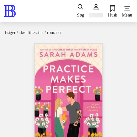
Søg
Log ind
Husk
Menu
Bøger / skønlitteratur / romaner