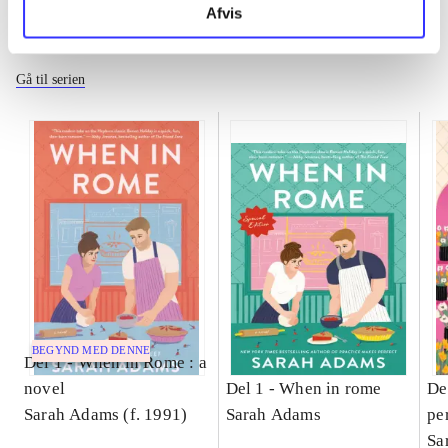
Afvis
When in Rome
Gå til serien
BEGYND MED DENNE
Del 1 -
When in Rome : a
novel
Del 1 -
When in rome
De
Sarah Adams (f. 1991)
Sarah Adams
pe
Sa