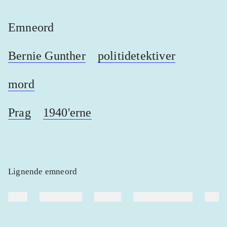
Emneord
Bernie Gunther
politidetektiver
mord
Prag
1940'erne
Lignende emneord
heste
børnebøger
ridning
hestesygdomme
vokal