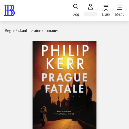
Søg
Log ind
Husk
Menu
Bøger / skønlitteratur / romaner