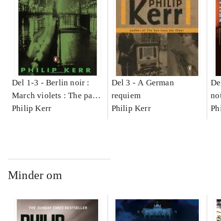
Del 1-3 -
Berlin noir :
Del 3 -
A German
De
March violets : The pale
requiem
no
criminal : A German
Philip Kerr
Philip Kerr
Ph
requiem
Minder om