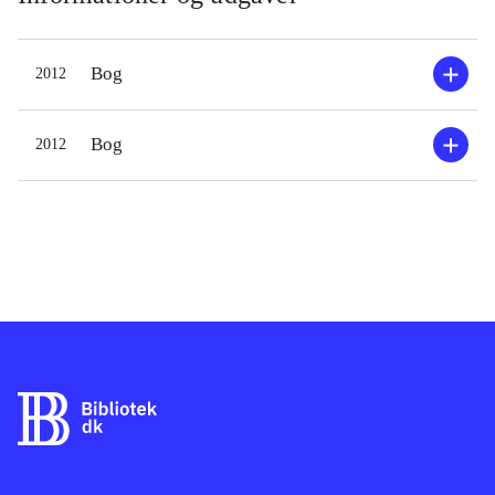
har pigerne deres at slås med. Ingen
ved rigtig om Alisons forsvinden skal
Bog
2012
efterforskes som et mord eller om
hun blot er stukket af. Pigerne
forsøger at trøste sig med skolens
Bog
2012
mange lækre fyre, men hele tiden
bliver der kradset hul i såret med
Alison. Pludselig begynder der også
at dukke breve og sms'er op fra en
vis "A". Er Alison død eller er hun
ikke? Hvad skete der den aften hun
forsvandt? Er Aria, Hanna, Spencer
og Emily ofre i et grusomt komplot,
eller er de fire små, kønne løgnere?
Forfatteren er tro mod de problemer
og udfordringer pigerne står over for.