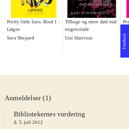
Pretty little liars. Bind 1 :
Tilbage og mere død end
Pre
Løgne
nogensinde
Sk
Feedback
Sara Shepard
Lisi Harrison
Sa
Anmeldelser (1)
Bibliotekernes vurdering
d. 5. juli 2012