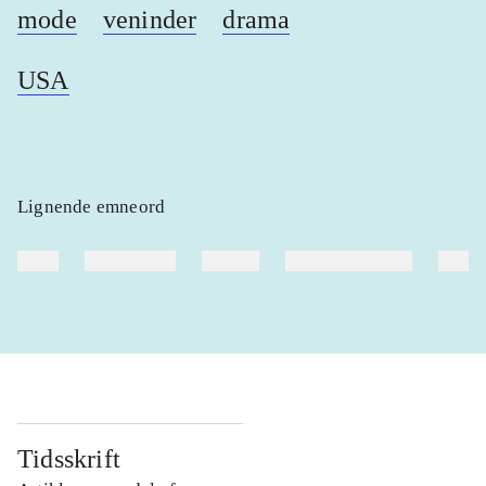
mode
veninder
drama
USA
Lignende emneord
heste
børnebøger
ridning
hestesygdomme
vokal
Tidsskrift