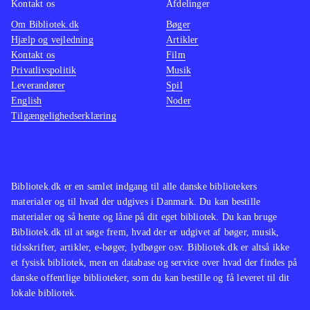
Kontakt os
Afdelinger
Hver af de fire bøger bringer os et
Om Bibliotek.dk
Bøger
stykke nærmere løsningen
.
Hjælp og vejledning
Artikler
Bøgerne rummer spænding og
Kontakt os
Film
mystik, og foregår i en realistisk
Privatlivspolitik
Musik
Leverandører
verden. Det er The Vampire Diaries
Spil
English
Noder
uden vampyrer og det paranormale,
Tilgængelighedserklæring
kombineret med Gossip Girl
.
Fire første bøger i en ny serie der
fænger. Der må ventes på en
afsløring af mysteriet om A, til de
Bibliotek.dk er en samlet indgang til alle danske bibliotekers
materialer og til hvad der udgives i Danmark. Du kan bestille
kommende bind i serien, og jeg er
materialer og så hente og låne på dit eget bibliotek. Du kan bruge
sikker på, at læserne vil vente i
Bibliotek.dk til at søge frem, hvad der er udgivet af bøger, musik,
spænding på at læse videre på dansk
tidsskrifter, artikler, e-bøger, lydbøger osv. Bibliotek.dk er altså ikke
om de små løgnere
.
et fysisk bibliotek, men en database og service over hvad der findes på
danske offentlige biblioteker, som du kan bestille og få leveret til dit
lokale bibliotek.