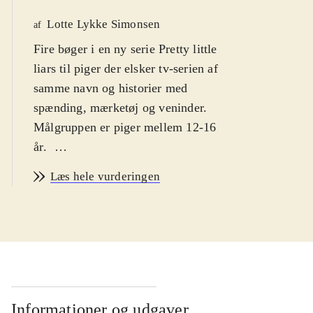
Lotte Lykke Simonsen
af
Fire bøger i en ny serie Pretty little
liars til piger der elsker tv-serien af
samme navn og historier med
spænding, mærketøj og veninder.
Målgruppen er piger mellem 12-16
år
.
Forfatteren er amerikaner, det er trivi
Læs hele vurderingen
og der er lavet en meget populær tv-
serie over denne bogserie, som har
været sendt på Kanal 4 i Danmark.
Fire high school-piger udlever deres
livs største drama efter deres femte
veninde, Alison forsvinder sporløst
efter en pige-komsammen. Hver især
Informationer og udgaver