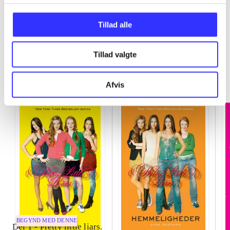
Tillad alle
Tillad valgte
Pretty little liars
Gå til serien
Afvis
BEGYND MED DENNE
Del 1 -
Pretty little liars.