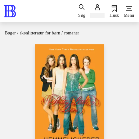
Søg
Log ind
Husk
Menu
Bøger / skønlitteratur for børn / romaner