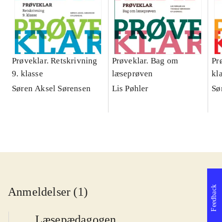
Prøveklar. Retskrivning
Prøveklar. Bag om
Pr
9. klasse
læseprøven
kl
Søren Aksel Sørensen
Lis Pøhler
Sø
Feedback
Anmeldelser (1)
Læsepædagogen