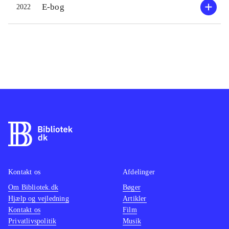
E-bog
2022
Kontakt os
Afdelinger
Om Bibliotek.dk
Bøger
Hjælp og vejledning
Artikler
Kontakt os
Film
Privatlivspolitik
Musik