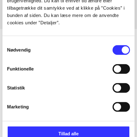
brugervenlighed. Du kan til enhver tid ændre eller
tilbagetrække dit samtykke ved at klikke på ”Cookies” i
bunden af siden. Du kan læse mere om de anvendte
cookies under ”Detaljer”.
Samtykkevalg
Nødvendig
Artikler
Alle registrerede artikler fordelt på udgivelser
Funktionelle
...
Statistik
...
Marketing
...
Tillad alle