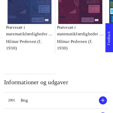
Prøvesæt i
Prøvesæt i
Hv
Feedback
matematikfærdigheder 7.
matematikfærdigheder 4.
ma
klasse
klasse
Hilmar Pedersen (f.
Hilmar Pedersen (f.
Ni
1930)
1930)
Informationer og udgaver
Bog
2001