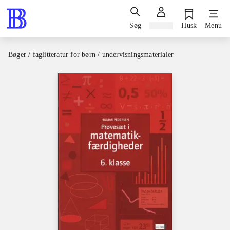
Søg
Log ind
Husk
Menu
Bøger / faglitteratur for børn / undervisningsmaterialer