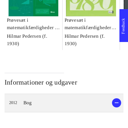
Prøvesæt i
Prøvesæt i
Ko
Feedback
matematikfærdigheder -
matematikfærdigheder
ke
9. klasse
for 9. klassetrin :
Tr
Hilmar Pedersen (f.
Hilmar Pedersen (f.
Be
færdighedsdelen
1930)
1930)
Informationer og udgaver
Bog
2012