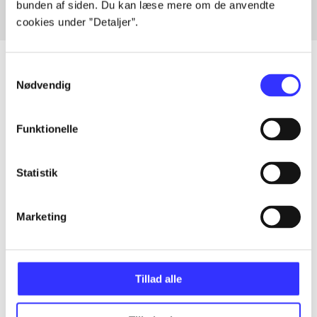
bunden af siden. Du kan læse mere om de anvendte
cookies under ”Detaljer”.
Samtykkevalg
Nødvendig
Artikler
Alle registrerede artikler fordelt på udgivelser
Funktionelle
...
Statistik
...
Marketing
...
Tillad alle
...