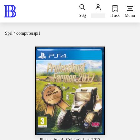
Søg
Log ind
Husk
Menu
Spil / computerspil
Playstation 4, Gold edition, 2017