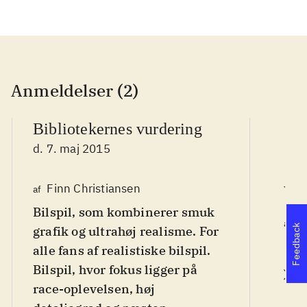
Anmeldelser (2)
Bibliotekernes vurdering
d. 7. maj 2015
Finn Christiansen
af
We
Bilspil, som kombinerer smuk
T
af
Feedback
grafik og ultrahøj realisme. For
d
alle fans af realistiske bilspil
.
Bilspil, hvor fokus ligger på
L
race-oplevelsen, høj