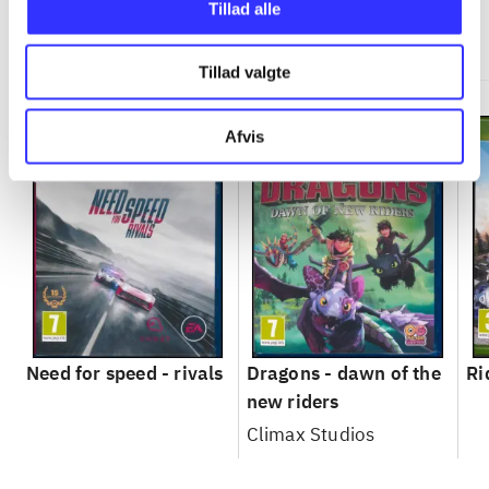
Tillad alle
Minder om
Tillad valgte
Afvis
Need for speed - rivals
Dragons - dawn of the
Ri
new riders
Climax Studios