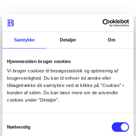
Artikler med samme emner
Samtykke
Detaljer
Om
Fra
Hjemmesiden bruger cookies
Vi bruger cookies til besøgsstatistik og optimering af
brugervenlighed. Du kan til enhver tid ændre eller
tilbagetrække dit samtykke ved at klikke på ”Cookies” i
bunden af siden. Du kan læse mere om de anvendte
cookies under ”Detaljer”.
Artikler
Alle registrerede artikler fordelt på udgivelser
Samtykkevalg
Nødvendig
...