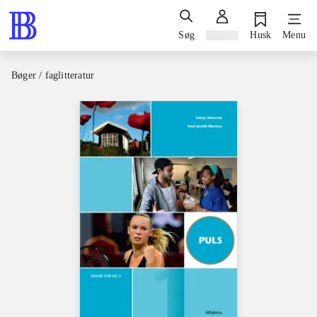
Søg
Log ind
Husk
Menu
Bøger / faglitteratur