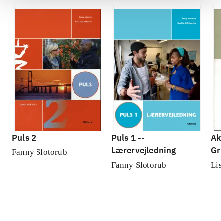
Puls 2
Puls 1 --
Ak
Lærervejledning
Gr
Fanny Slotorub
Wo
Fanny Slotorub
Li
An