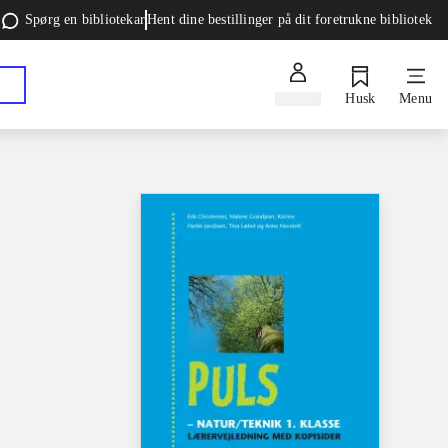
Spørg en bibliotekar
Hent dine bestillinger på dit foretrukne bibliotek
Log ind
Husk
Menu