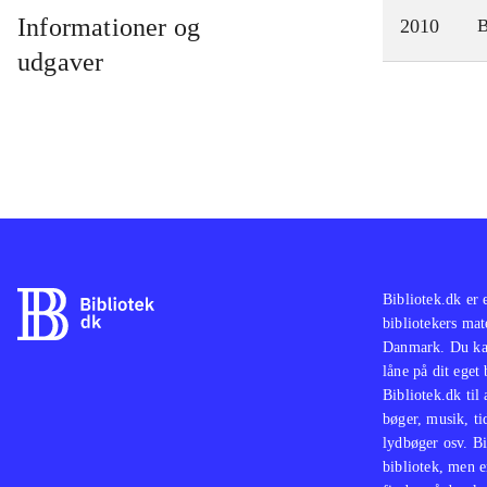
Informationer og
2010
udgaver
Bibliotek.dk er 
bibliotekers mat
Danmark. Du kan
låne på dit eget
Bibliotek.dk til
bøger, musik, tid
lydbøger osv. Bi
bibliotek, men e