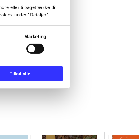
dre eller tilbagetrække dit
okies under ”Detaljer”.
Marketing
Tillad alle