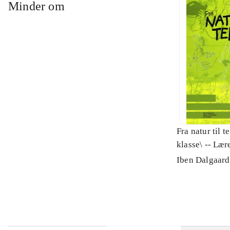
Minder om
Fra natur til te
klasse\ -- Lær
med kopisider
Iben Dalgaard