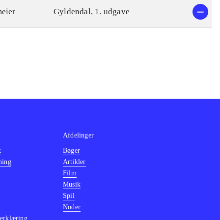
meier
Gyldendal, 1. udgave
Afdelinger
k
Bøger
ning
Artikler
Film
Musik
Spil
Noder
erklæring