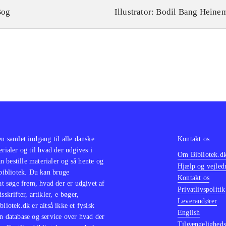
Bog
Illustrator: Bodil Bang Heine
en samlet indgang til alle danske
Kontakt os
erialer og til hvad der udgives i
Om Bibliotek.d
 bestille materialer og så hente og
Hjælp og vejled
 bibliotek. Du kan bruge
Kontakt os
 at søge frem, hvad der er udgivet af
Privatlivspolitik
sskrifter, artikler, e-bøger,
Leverandører
bliotek.dk er altså ikke et fysisk
English
n database og service over hvad der
Tilgængeligheds