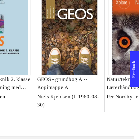
Feedback
eknik 2. klasse
GEOS - grundbog A --
Natur/teknik 2
dning med
Kopimappe A
Lærerhåndbo
sen
Niels Kjeldsen (f. 1960-08-
Per Nordby J
30)