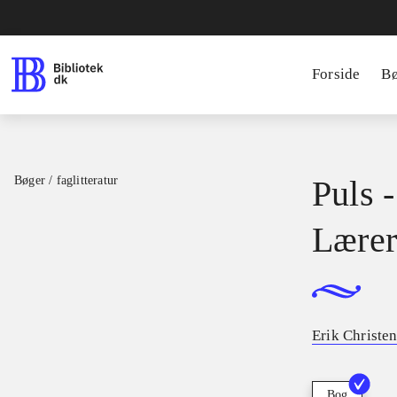
Forside
B
Bøger / faglitteratur
Puls -
Lærer
Erik Christe
Bog