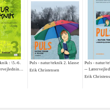
knik : \5.-6.
Puls - natur/teknik 2. klasse
Puls - natur/t
ervejledning
-- Lærervejle
Erik Christensen
. Kredsløb 3
kopisider
Erik Christen