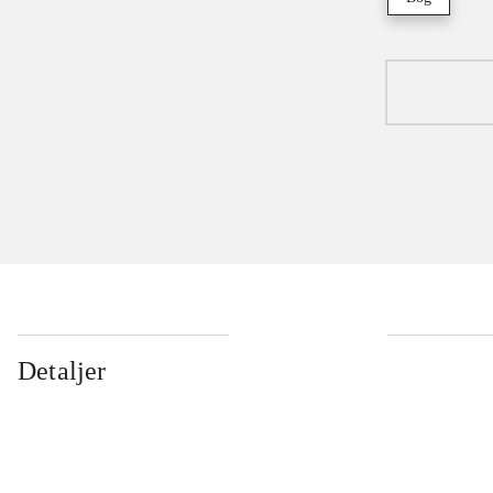
Detaljer
...
...
...
...