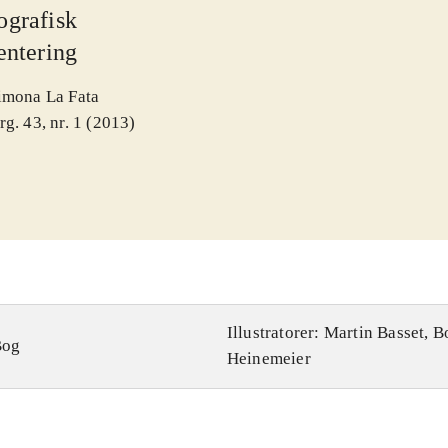
ografisk
entering
imona La Fata
rg. 43, nr. 1 (2013)
Illustratorer: Martin Basset, 
Bog
Heinemeier