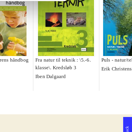
erens håndbog
Fra natur til teknik : \5.-6.
Puls - natur/t
klasse\. Kredsløb 3
Erik Christen
Iben Dalgaard