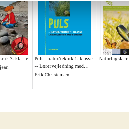
eknik 3. klasse
Puls - natur/teknik 1. klasse
Naturfagslær
-- Lærervejledning med
jean
kopisider
Erik Christensen