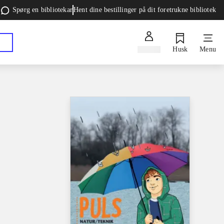
Spørg en bibliotekar
Hent dine bestillinger på dit foretrukne bibliotek
Log ind
Husk
Menu