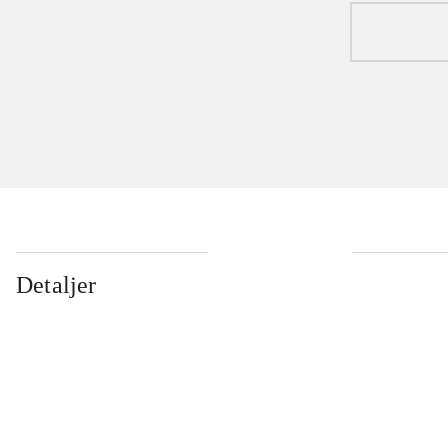
Detaljer
...
...
...
...