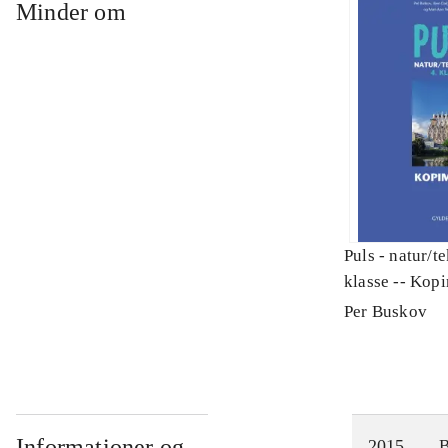
Minder om
Puls - natur/t
klasse -- Kop
Per Buskov
Informationer og
2015