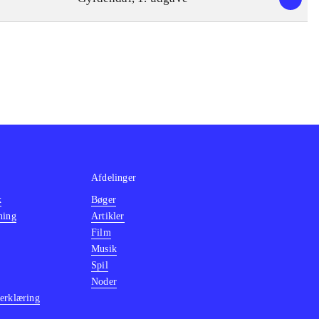
Afdelinger
k
Bøger
ning
Artikler
Film
Musik
Spil
Noder
erklæring