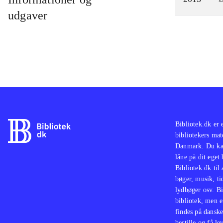
udgaver
Bibliotek.dk er 
bibliotekers mat
Danmark. Du kan
låne på dit eget
Bibliotek.dk til
bøger, musik, tid
lydbøger osv. Bi
bibliotek, men e
findes på danske
bestille og få lev