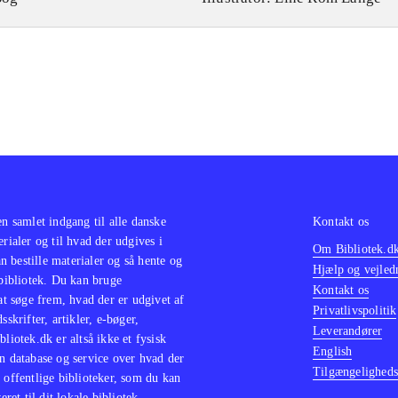
en samlet indgang til alle danske
Kontakt os
erialer og til hvad der udgives i
Om Bibliotek.d
 bestille materialer og så hente og
Hjælp og vejled
 bibliotek. Du kan bruge
Kontakt os
 at søge frem, hvad der er udgivet af
Privatlivspolitik
sskrifter, artikler, e-bøger,
Leverandører
bliotek.dk er altså ikke et fysisk
English
n database og service over hvad der
Tilgængeligheds
 offentlige biblioteker, som du kan
eret til dit lokale bibliotek.