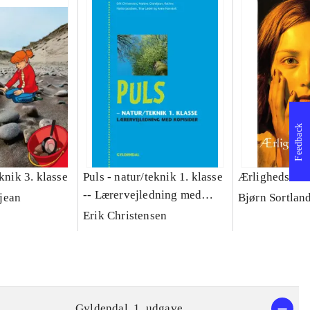
Feedback
eknik 3. klasse
Puls - natur/teknik 1. klasse
Ærlighedsminu
-- Lærervejledning med
jean
Bjørn Sortlan
kopisider
Erik Christensen
Gyldendal, 1. udgave