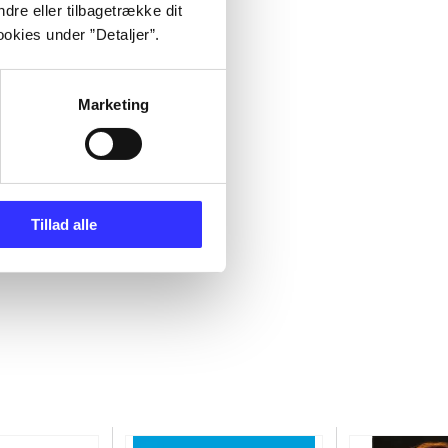
dre eller tilbagetrække dit
okies under ”Detaljer”.
Marketing
Tillad alle