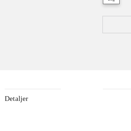
Detaljer
...
...
...
...