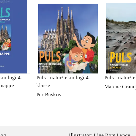
eknologi 4.
Puls - natur/teknologi 4.
Puls - natur/t
imappe
klasse
Malene Grand
Per Buskov
Bog
Illustrator: Line Rom Lange