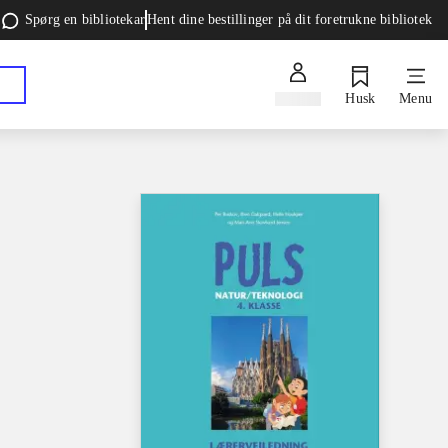
Spørg en bibliotekar
Hent dine bestillinger på dit foretrukne bibliotek
Log ind
Husk
Menu