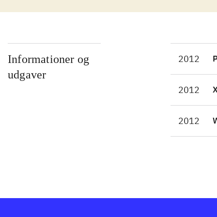
Efte
det 
hvor
4 mo
de 4
Informationer og
2012
P
Der f
udgaver
fra 
2012
form
og S
2012
W
Et g
Netw
batt