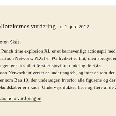
liotekernes vurdering
d. 1. juni 2012
øren Skøtt
 Punch time explosion XL er et børnevenligt actionspil med
Cartoon Network. PEGI er PG hvilket er fint, men sproget e
ingen gør at spillet først er sjovt fra omkring de 6 år
.
oon Network universet er under angreb, og intet er som det 
ter som Ben 10, der undersøger, hvorfor alle figurene og der
elandskaber er i kaos. Undervejs dukker flere og flere af de
kterer som Dexter, Johnny Bravo og Powerpuff Pigerne frem
Læs hele vurderingen
il et platformkampspil, hvor man kan tæske hinanden uden 
kter har et standardangreb og et antal signaturtræk og speci