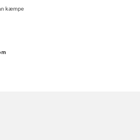
 kan kæmpe
 om