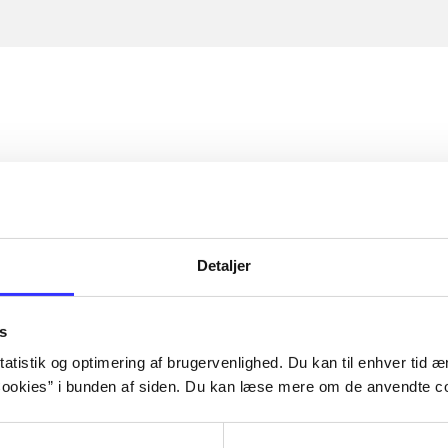
Detaljer
s
atistik og optimering af brugervenlighed. Du kan til enhver tid æn
ookies” i bunden af siden. Du kan læse mere om de anvendte co