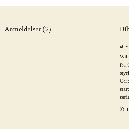
Anmeldelser (2)
Bib
S
af
Wii.
fra 
styr
Cart
star
seri
kara
op t
kara