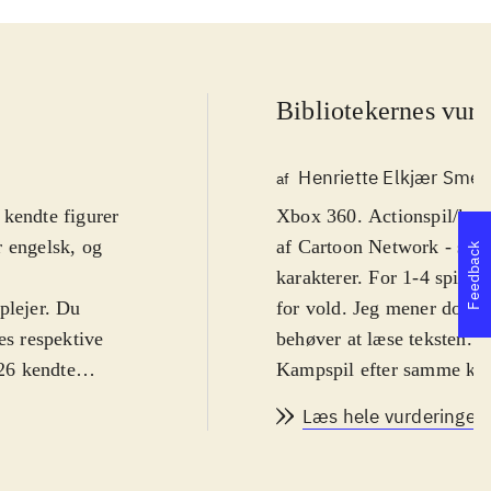
Bibliotekernes vurd
Henriette Elkjær Sme
af
 kendte figurer
Xbox 360. Actionspil/kamp
r engelsk, og
af Cartoon Network - slog
Feedback
karakterer. For 1-4 spill
plejer. Du
for vold. Jeg mener dog at
es respektive
behøver at læse teksten. A
 26 kendte
Kampspil efter samme kon
, og der er lagt
fra Cartoon Network, fx.
Læs hele vurderingen
blod. Hver
at kæmpe i de forskellige
elangreb.
ikke specielt god. Lyden 