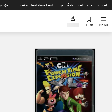
Hent dine bestillinger på dit foretrukne bibliotek
ørg en bibliotekar
Log ind
Husk
Menu