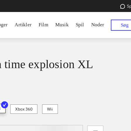
Sp
øger
Artikler
Film
Musik
Spil
Noder
Søg
 time explosion XL
3
Xbox 360
Wii