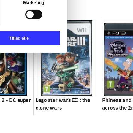
Marketing
Tillad alle
2 - DC super
Lego star wars III : the
Phineas and 
clone wars
across the 2