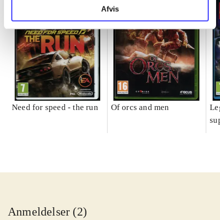
Afvis
Need for speed - the run
Of orcs and men
Le
su
Anmeldelser (2)