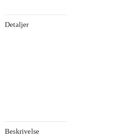
Detaljer
...
...
...
...
...
...
...
...
...
...
...
...
Beskrivelse