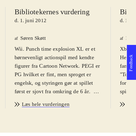
Bibliotekernes vurdering
Bibli
d. 1. juni 2012
d. 1. j
Søren Skøtt
Henr
af
af
Wii. Punch time explosion XL er et
Xbox 3
børnevenligt actionspil med kendte
Henven
Feedback
figurer fra Cartoon Network. PEGI er
fans a
PG hvilket er fint, men sproget er
"Toon 
engelsk, og styringen gør at spillet
forskel
først er sjovt fra omkring de 6 år
.
spille
Cartoon Network universet er under
pegi si
Læs hele vurderingen
Læs
angreb, og intet er som det plejer. Du
mener 
starter som Ben 10, der undersøger,
år for 
hvorfor alle figurene og deres
behøver
respektive serielandskaber er i kaos.
tale er