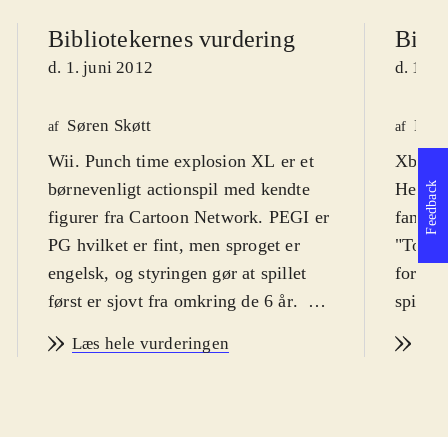
Bibliotekernes vurdering
Bibli
d. 1. juni 2012
d. 1. j
Søren Skøtt
Henr
af
af
Wii. Punch time explosion XL er et
Xbox 3
børnevenligt actionspil med kendte
Henven
Feedback
figurer fra Cartoon Network. PEGI er
fans a
PG hvilket er fint, men sproget er
"Toon 
engelsk, og styringen gør at spillet
forskel
først er sjovt fra omkring de 6 år
.
spille
Cartoon Network universet er under
pegi si
Læs hele vurderingen
Læs
angreb, og intet er som det plejer. Du
mener 
starter som Ben 10, der undersøger,
år for 
hvorfor alle figurene og deres
behøver
respektive serielandskaber er i kaos.
tale er