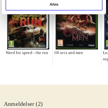
Afvis
Need for speed - the run
Of orcs and men
Le
su
Anmeldelser (2)