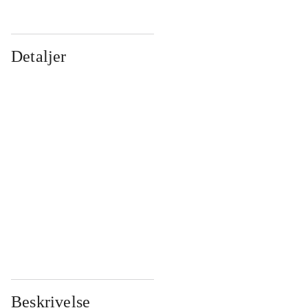
Detaljer
...
...
...
...
...
...
...
...
...
...
...
...
Beskrivelse