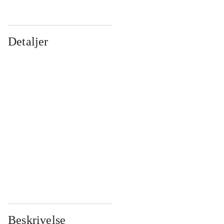
Detaljer
...
...
...
...
...
...
...
...
...
...
...
...
Beskrivelse