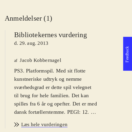
Anmeldelser (1)
Bibliotekernes vurdering
d. 29. aug. 2013
Feedback
Jacob Kobbernagel
af
PS3. Platformspil. Med sit flotte
kunstneriske udtryk og nemme
sværhedsgrad er dette spil velegnet
til brug for hele familien. Det kan
spilles fra 6 år og opefter. Det er med
dansk fortællerstemme. PEGI: 12
.
Drengen Kutaro har mistet sit hoved
Læs hele vurderingen
og sjæl til Månebjørnskongen, og han