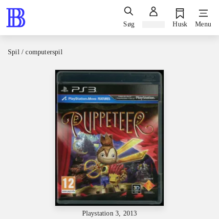
Søg
Log ind
Husk
Menu
Spil / computerspil
Playstation 3, 2013