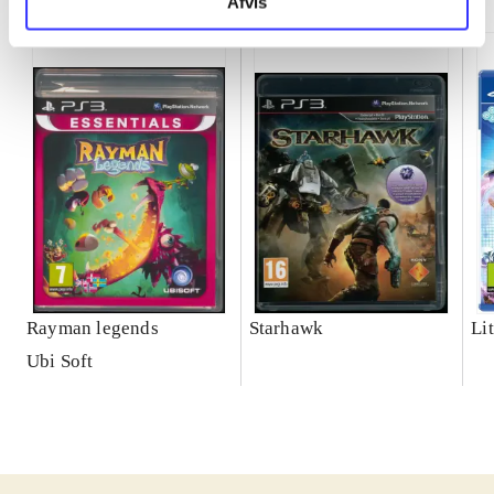
Afvis
Rayman legends
Starhawk
Lit
Ubi Soft