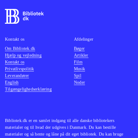
platformselementer løb og hop og
rul. Spillets styring fungerer fint.
Rammen med det klassiske røde
teatertæppe og det gode sammenspil
mellem lyd og grafik understøtter den
Kontakt os
Afdelinger
eventyrlige, lidt mystiske og til tider
Om Bibliotek.dk
Bøger
Hjælp og vejledning
Artikler
mørke stemning der hersker. En
Kontakt os
Film
meget livagtig fortællerstemme på
Privatlivspolitik
Musik
dansk bringer den gode historie frem,
Leverandører
Spil
og fører tankerne hen på Tim Burtons
English
Noder
Tilgængelighedserklæring
universer
.
Det kan sammenlignes med
platformtitlerne Little big planet eller
Ratchet & Clank spillene, som dog er
Bibliotek.dk er en samlet indgang til alle danske bibliotekers
af lidt ældre dato efterhånden
.
materialer og til hvad der udgives i Danmark. Du kan bestille
Det er et stemningsskabende spil som
materialer og så hente og låne på dit eget bibliotek. Du kan bruge