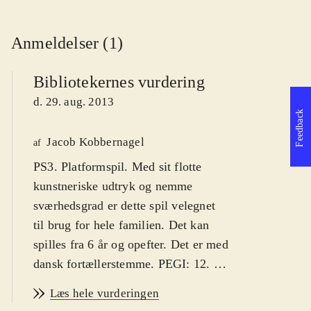
Anmeldelser (1)
Bibliotekernes vurdering
d. 29. aug. 2013
Feedback
Jacob Kobbernagel
af
PS3. Platformspil. Med sit flotte
kunstneriske udtryk og nemme
sværhedsgrad er dette spil velegnet
til brug for hele familien. Det kan
spilles fra 6 år og opefter. Det er med
dansk fortællerstemme. PEGI: 12
.
Drengen Kutaro har mistet sit hoved
Læs hele vurderingen
og sjæl til Månebjørnskongen, og han