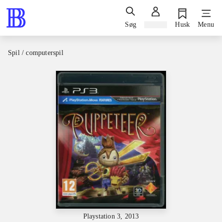
Søg
Log ind
Husk
Menu
Spil / computerspil
Playstation 3, 2013