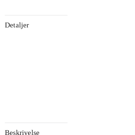
Detaljer
...
...
...
...
...
...
...
...
...
...
...
...
Beskrivelse