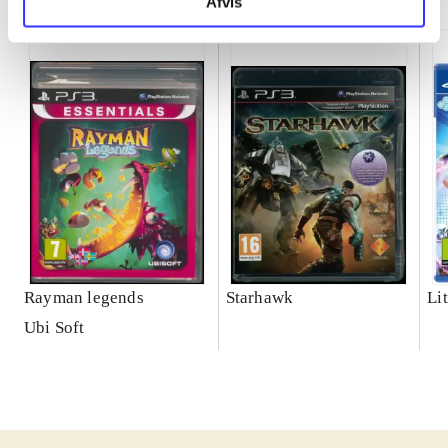
Afvis
Rayman legends
Starhawk
Lit
Ubi Soft