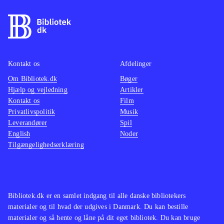
platformselementer løb og hop og
rul. Spillets styring fungerer fint.
Rammen med det klassiske røde
teatertæppe og det gode sammenspil
mellem lyd og grafik understøtter den
Kontakt os
Afdelinger
eventyrlige, lidt mystiske og til tider
Om Bibliotek.dk
Bøger
Hjælp og vejledning
Artikler
mørke stemning der hersker. En
Kontakt os
Film
meget livagtig fortællerstemme på
Privatlivspolitik
Musik
dansk bringer den gode historie frem,
Leverandører
Spil
og fører tankerne hen på Tim Burtons
English
Noder
Tilgængelighedserklæring
universer
.
Det kan sammenlignes med
platformtitlerne Little big planet eller
Ratchet & Clank spillene, som dog er
Bibliotek.dk er en samlet indgang til alle danske bibliotekers
af lidt ældre dato efterhånden
.
materialer og til hvad der udgives i Danmark. Du kan bestille
Det er et stemningsskabende spil som
materialer og så hente og låne på dit eget bibliotek. Du kan bruge