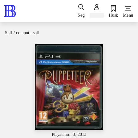
Søg
Log ind
Husk
Menu
Spil / computerspil
Playstation 3, 2013