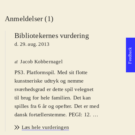
Anmeldelser (1)
Bibliotekernes vurdering
d. 29. aug. 2013
Feedback
Jacob Kobbernagel
af
PS3. Platformspil. Med sit flotte
kunstneriske udtryk og nemme
sværhedsgrad er dette spil velegnet
til brug for hele familien. Det kan
spilles fra 6 år og opefter. Det er med
dansk fortællerstemme. PEGI: 12
.
Drengen Kutaro har mistet sit hoved
Læs hele vurderingen
og sjæl til Månebjørnskongen, og han