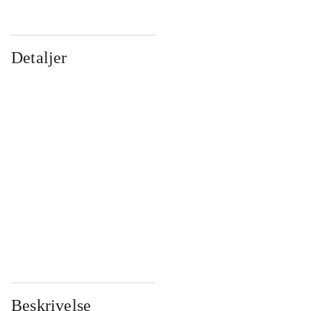
Detaljer
...
...
...
...
...
...
...
...
...
...
...
...
Beskrivelse