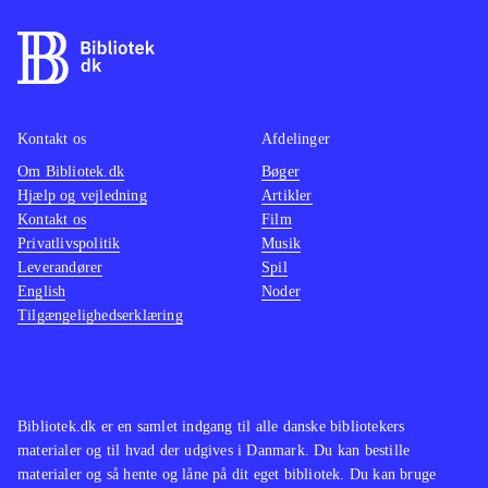
platformselementer løb og hop og
rul. Spillets styring fungerer fint.
Rammen med det klassiske røde
teatertæppe og det gode sammenspil
mellem lyd og grafik understøtter den
Kontakt os
Afdelinger
eventyrlige, lidt mystiske og til tider
Om Bibliotek.dk
Bøger
Hjælp og vejledning
Artikler
mørke stemning der hersker. En
Kontakt os
Film
meget livagtig fortællerstemme på
Privatlivspolitik
Musik
dansk bringer den gode historie frem,
Leverandører
Spil
og fører tankerne hen på Tim Burtons
English
Noder
Tilgængelighedserklæring
universer
.
Det kan sammenlignes med
platformtitlerne Little big planet eller
Ratchet & Clank spillene, som dog er
Bibliotek.dk er en samlet indgang til alle danske bibliotekers
af lidt ældre dato efterhånden
.
materialer og til hvad der udgives i Danmark. Du kan bestille
Det er et stemningsskabende spil som
materialer og så hente og låne på dit eget bibliotek. Du kan bruge