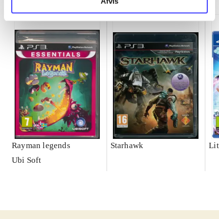
Afvis
Rayman legends
Starhawk
Lit
Ubi Soft