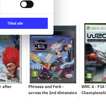
Tillad alle
r after
Phineas and Ferb -
WRC 4 - FIA 
across the 2nd dimension
Championsh