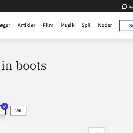
Sp
øger
Artikler
Film
Musik
Spil
Noder
S
 in boots
3
Wii