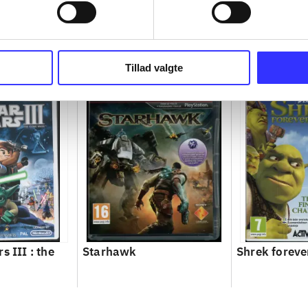
Tillad valgte
s III : the
Starhawk
Shrek foreve