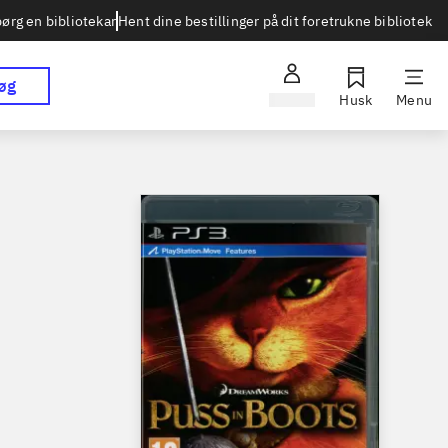
Hent dine bestillinger på dit foretrukne bibliotek
ørg en bibliotekar
øg
Log ind
Husk
Menu