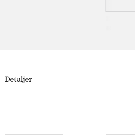
Detaljer
...
...
...
...