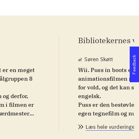
Bibliotekernes v
Feedback
Søren Skøtt
af
t er en meget
Wii. Puss in boots er 
målgruppen 8
animationsfilmen med
for vold, og det kan sa
 og derfor,
engelsk
.
om i filmen er
Puss er den bestøvlede
sværdmester
egen tegnefilm og nu o
, som at
udgangspunkt i filmen,
Læs hele vurderingen
 støvler, så
den gyldne gås. Under