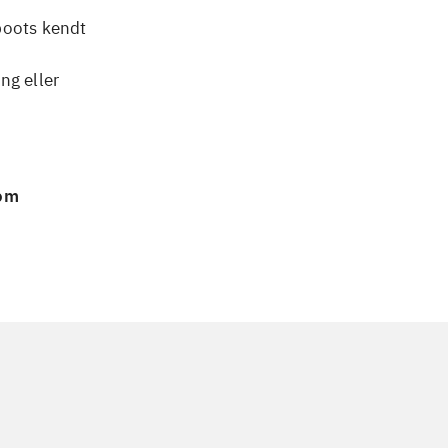
boots kendt
ng eller
 om