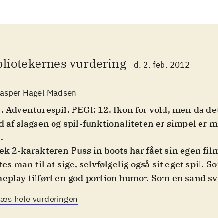
bliotekernes vurdering
d. 2. feb. 2012
asper Hagel Madsen
. Adventurespil. PEGI: 12. Ikon for vold, men da de
d af slagsen og spil-funktionaliteten er simpel er 
+
.
ek 2-karakteren Puss in boots har fået sin egen film
stes man til at sige, selvfølgelig også sit eget spil. S
eplay tilført en god portion humor. Som en sand 
llerer katten imod banditter, og særlige katte-kneb
Læs hele vurderingen
dse modstanderne eller sparke dem med de berømte