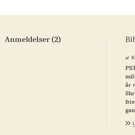
Anmeldelser (2)
Bi
K
af
PS3
mil
år 
Shr
fri
gam
due
kra